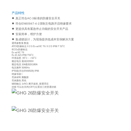
产品特性
●
真正符合AC-3标准的防爆安全开关
●
符合EN60947-4-1强制主电路开启绝缘要求
●
更提供具有紧急停止功能的安全开关产品
●
安装简单，维护方便
●
集成锁设计，为现场提供低成本安保解决方案
通用参数项 数值
ATEX防爆标志 II 2 G Ex ed IIC T6 / II 2 D IP66 T 53˚C
IECEx防爆标志
Ex ed IIC T6
Ex tD A21 IP66 T53˚C
环境温度 -55˚C ~ +52˚C
额定电压 最高到550V
额定电流 10A最高到180A
电压频率 50/60Hz
IP等级(符合EN60529) IP66
绝缘等级 I
壳体材料 聚酰胺
壳体颜色 黑色
辅助触点 1xNO, 断开超前, 接通滞后
挂锁 可以在关闭(OFF)位置挂三把普通挂锁