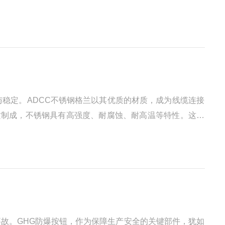
坏。同时，外壳的密封性能，通过特殊的密封结构和材料，
稳定。ADCC不锈钢格兰以其优质的材质，成为线缆连接
材质制成，不锈钢具有高强度、耐腐蚀、耐高温等特性。这使
工业场所，还是高温的生产车间，都能为线缆提供持久可靠
故。GHG防爆按钮，作为保障生产安全的关键部件，犹如