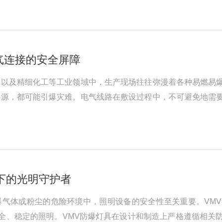
规定。UL穿线盒的设计与制造...
气连接的安全屏障
送以及精细化工等工业领域中，生产现场往往弥漫着各种易燃易
热源，都可能引爆灾难。电气线路在敷设过程中，不可避免地需
电弧和火花引发爆炸的风险，防爆接线盒应运而生，成为了危险
特殊的结构设计，将内部可能产生的...
下的光明守护者
爆气体或粉尘的危险环境中，照明设备的安全性至关重要。VM
安全、稳定的照明。VMV防爆灯具在设计和制造上严格遵循相