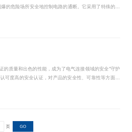
燃易爆的危险场所安全地控制电路的通断。它采用了特殊的防
或爆炸。其外壳通常由高强度、耐腐蚀的金属材料制成，如
证的质量和出色的性能，成为了电气连接领域的安全“守护
认证作为全球认可度高的安全认证，对产品的安全性、可靠性等方面有
了较高的水平，能够为电气连接提供可靠的保障。UL盒接
页