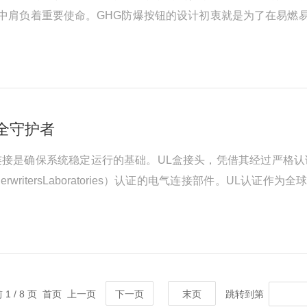
境中肩负着重要使命。GHG防爆按钮的设计初衷就是为了在易
产生的电火花、高温等危险因素引发外部爆炸性气体环境的燃烧
击能力，即使在恶劣的工业环...
全守护者
接是确保系统稳定运行的基础。UL盒接头，凭借其经过严格认
erwritersLaboratories）认证的电气连接部件。UL
认证的盒接头，意味着它在材料、结构、电气性能等方面都达到
.
 1 / 8 页 首页 上一页
下一页
末页
跳转到第