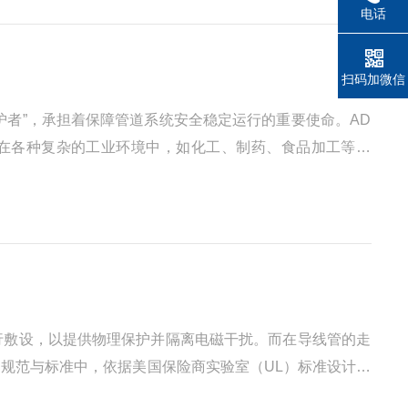
电话
扫码加微信
护者”，承担着保障管道系统安全稳定运行的重要使命。AD
在各种复杂的工业环境中，如化工、制药、食品加工等行
连接提供了可靠的物理支撑。格兰的设计结构精巧，它通常
行敷设，以提供物理保护并隔离电磁干扰。而在导线管的走
规范与标准中，依据美国保险商实验室（UL）标准设计制
气附件。UL标准作为北美乃至全球性的安全认证体系，对