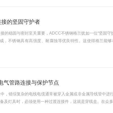
连接的坚固守护者
接的稳固与密封至关重要，ADCC不锈钢格兰犹如一位“坚固守
制成，不锈钢具有高强度、耐腐蚀等优良特性。这使得格兰能够
和化学侵蚀，而不发生变形、损坏或泄漏。其坚固的材质为管道
体与管道紧密贴合，通过螺母的...
电气管路连接与保护节点
统中，错综复杂的电线电缆通常被穿入金属或非金属导线管中进
备及灯具时，必须使用一种过渡连接件，这就是穿线盒。在众多
要求与结构设计，成为了全球众多筑与工业项目中广泛采用的电