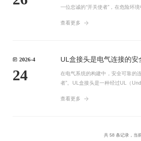
一位忠诚的“开关使者”，在危险环
爆结构和材料，能够有效防止内部
查看更多
铸铝或不锈钢，具备良好的抗压、抗冲
UL盒接头是电气连接的安
2026-4
24
在电气系统的构建中，安全可靠的连
者”。UL盒接头是一种经过UL（Und
着严格的标准和测试要求。通过UL
查看更多
头的结构设计精巧，旨在实现稳固且..
共 58 条记录，当前