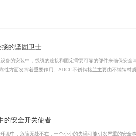
抗冲击性能，能够有效抵御外部撞击，防止灯具在恶劣环境下损
，避免因内部电气元件产生的电...
连接的坚固卫士
设备的安装中，线缆的连接和固定需要可靠的部件来确保安全与
可靠性方面发挥着重要作用。ADCC不锈钢格兰主要由不锈钢
下保持良好的性能，无论是在潮湿的地下工程、具有化学腐蚀的
锈钢格兰通常包括主体、锁紧...
中的安全开关使者
环境中，危险无处不在，一个小小的失误可能引发严重的安全事