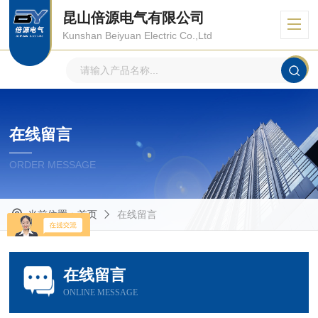
昆山倍源电气有限公司
Kunshan Beiyuan Electric Co.,Ltd
在线留言
ORDER MESSAGE
当前位置：
首页
在线留言
在线留言
ONLINE MESSAGE