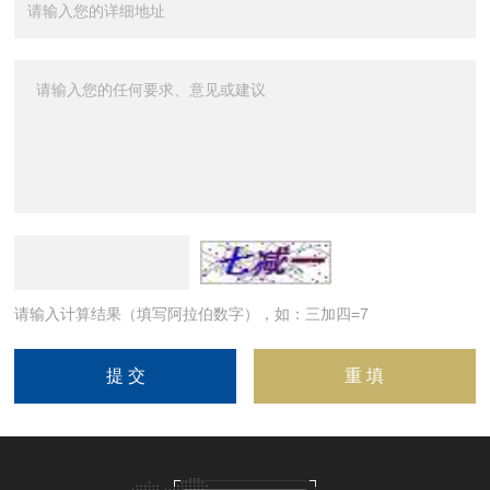
请输入计算结果（填写阿拉伯数字），如：三加四=7