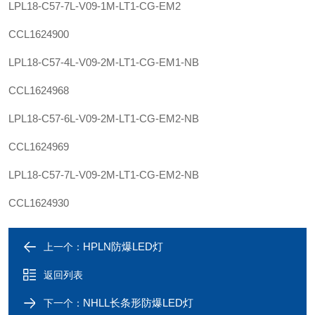
LPL18-C57-7L-V09-1M-LT1-CG-EM2
CCL1624900
LPL18-C57-4L-V09-2M-LT1-CG-EM1-NB
CCL1624968
LPL18-C57-6L-V09-2M-LT1-CG-EM2-NB
CCL1624969
LPL18-C57-7L-V09-2M-LT1-CG-EM2-NB
CCL1624930
HPLN防爆LED灯
上一个：
返回列表
NHLL长条形防爆LED灯
下一个：