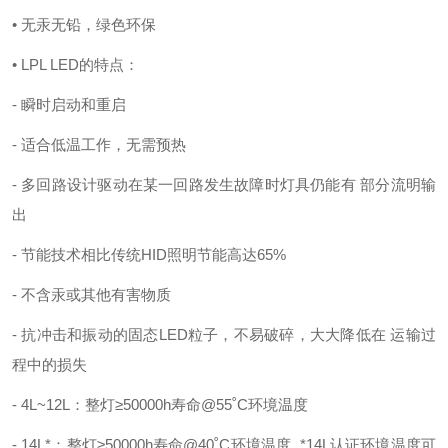
• 无汞无铅，绿色环保
• LPL LED的特点：
- 瞬时启动和重启
- 适合低温工作，无需预热
- 多回路设计驱动在某一回路发生故障时灯具仍能有 部分流明输
出
- 节能技术相比传统HID照明节能高达65%
- 不含汞或其他有害物质
- 抗冲击和振动的固态LED粒子，不易破碎，大大降低在 运输过
程中的损失
- 4L~12L：整灯≥50000h寿命@55˚C环境温度
- 14L*：整灯≥50000h寿命@40˚C环境温度 *14L认证环境温度可