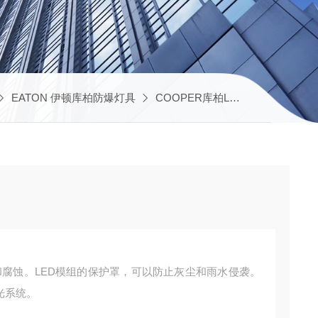
EATON 伊顿库柏防爆灯具
COOPER库柏LED灯
ECH-ST
冲击和腐蚀。LED模组的保护罩，可以防止灰尘和雨水侵袭。
光系统。