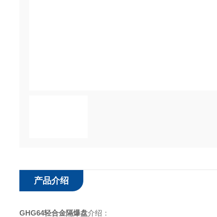
产品介绍
GHG64轻合金隔爆盘
介绍：