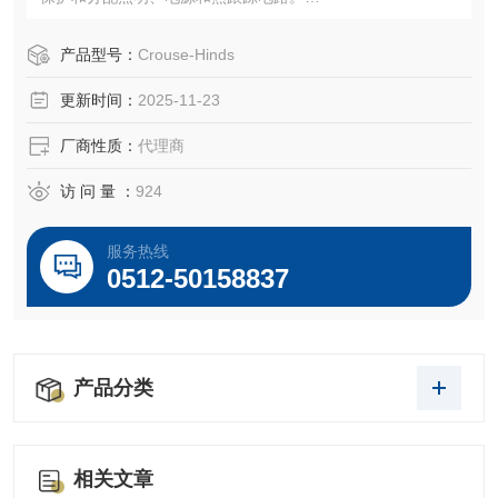
EPL 防爆照明配电盘用于电机、阀门、泵、照明、热跟踪等
的分支电源分配和电路保护。该配电盘解决方案经过认证，
产品型号：
Crouse-Hinds
可用于 I 类、1 区和 1 区危险区域，其设计、制造和销售目标
更新时间：
2025-11-23
是成为业界危险区域配电盘
厂商性质：
代理商
访 问 量 ：
924
服务热线
0512-50158837
产品分类
相关文章