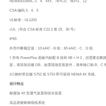
NEMA/EEMAC 3、4、4X‡、7B†CD、9EFG、12
CSA 编码 3、4、5
UL标准：UL1203
cUL（符合 CSA 标准 C22.2 第 29、30 号）
IP65
外壳中断额定值：
10 kAIC - B 组；65 kAIC - C、D 组
† 所有 PowerPlus 面板均标配 B 组和 IIB + H
架，请添加后缀 GB。如需现场安装套件，请单独订购 B、C 和 D 
‡订购时带后缀 S752 或 S753 即可获得 NEMA 4X 等级。
设计特点
耐腐蚀
4X 型通气装置和排水装置
高品质镀银铜母线系统