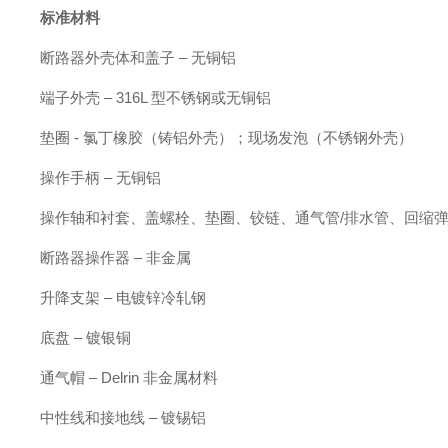
标准材料
断路器外壳体和盖子
– 无铜铝
端子外壳
– 316L 型不锈钢或无铜铝
垫圈
- 氯丁橡胶（铸铝外壳）；现场发泡（不锈钢外壳）
操作手柄
– 无铜铝
操作轴和衬套、盖螺栓、垫圈、铰链、通气管
/排水管、回缩弹
断路器操作器
– 非金属
升降支架
– 电镀锌冷轧钢
底盘
– 镀银铜
通气帽
– Delrin 非金属材料
中性线和接地线
– 镀锡铝