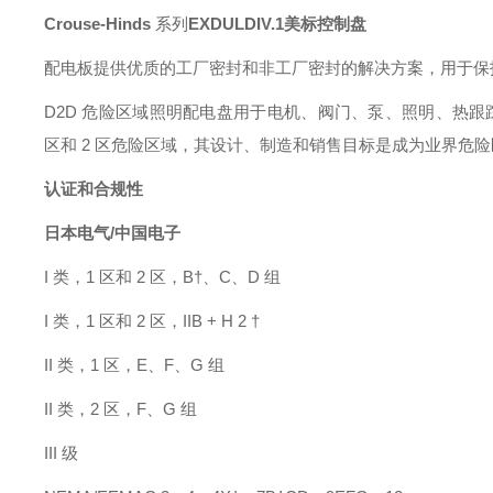
Crouse-Hinds
系列
EXDULDIV.1美标控制盘
配电板提供优质的工厂密封和非工厂密封的解决方案，用于保
D2
D
危险区域照明配电盘用于电机、阀门、泵、照明、热跟
区和 2 区危险区域，其设计、制造和销售目标是成为业界危
认证和合规性
日本电气
/中国电子
I 类，1 区和 2 区，B†、C、D 组
I 类，1 区和 2 区，IIB + H 2 †
II 类，1 区，E、F、G 组
II 类，2 区，F、G 组
III 级