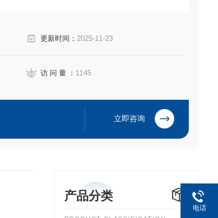
、阀门、泵、照明、热跟踪等的分支电源分配和电路保护。
类、2 区和 2 区危险区域，其设计、制造和销售目标是成
更新时间：
2025-11-23
访 问 量 ：
1145
立即咨询
产品分类
电话