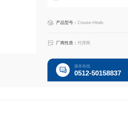
EXD 危险区域照明配电盘用于电机
该配电盘解决方案经过认证，可用于 I 
产品型号：
Crouse-Hinds
为业界危险区域配电盘
厂商性质：
代理商
服务热线
0512-50158837