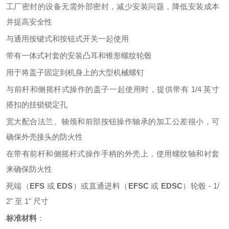
工厂密封的设备无需外部密封，减少安装问题，降低安装成本
并提高安全性
与通用按键式和按钮式开关一起使用
带有一体式衬套的安装凸耳和锥形螺纹轮毂
用于将盖子固定到机身上的大型机械螺钉
与前杆和侧摇杆式操作的盖子一起使用时，提供带有
1/4 英寸
搭扣的挂锁锁定孔
宽大配合法兰、轴颈和前部按钮操作轴承的加工公差很小，可
确保外壳接头的防火性
在带有前杆和侧摇杆式操作手柄的外壳上，使用螺纹轴和衬套
来确保防火性
死端（
EFS
或
EDS
）或直通进料（
EFSC
或
EDSC
）轮毂
- 1/
2" 至 1" 尺寸
标准材料
：