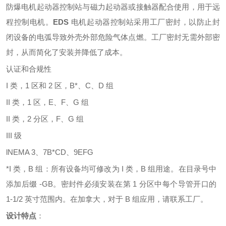
防爆电机起动器控制站与磁力起动器或接触器配合使用，用
于
远
程控制电机。
EDS
电机起动器控制站采用工厂密封，以防止封
闭设备的电弧导致外壳外部危险气体点燃。工厂密封无需外部密
封，从而简化了安装并降低了成本。
认证和合规性
I 类，1 区和 2 区，B*、C、D 组
II 类，1 区，E、F、G 组
II 类，2 分区，F、G 组
III 级
l
NEMA 3、7B*CD、9EFG
*I 类，B 组：所有设备均可修改为 I 类，B 组用途。在目录号中
添加后缀 -GB。密封件必须安装在第 1 分区中每个导管开口的
1-1/2 英寸范围内。在加拿大，对于 B 组应用，请联系工厂。
设计特点
：