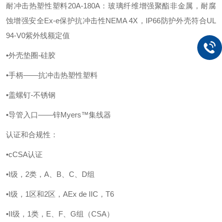
耐冲击热塑性塑料
20A-180A：玻璃纤维增强聚酯非金属，耐腐
蚀增强安全Ex-e保护抗冲击性NEMA 4X，IP66防护外壳符合UL
94-V0紫外线额定值
•外壳垫圈-硅胶
•手柄——抗冲击热塑性塑料
•盖螺钉-不锈钢
•导管入口——锌Myers™集线器
认证和合规性：
•cCSA认证
•I级，2类，A、B、C、D组
•I级，1区和2区，AEx de IIC，T6
•II级，1类，E、F、G组（CSA）