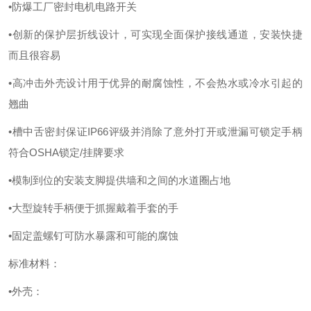
•防爆工厂密封电机电路开关
•创新的保护层折线设计，可实现全面保护接线通道，安装快捷
而且很容易
•高冲击外壳设计用于优异的耐腐蚀性，不会热水或冷水引起的
翘曲
•槽中舌密封保证IP66评级并消除了意外打开或泄漏可锁定手柄
符合OSHA锁定/挂牌要求
•模制到位的安装支脚提供墙和之间的水道圈占地
•大型旋转手柄便于抓握戴着手套的手
•固定盖螺钉可防水暴露和可能的腐蚀
标准材料：
•外壳：