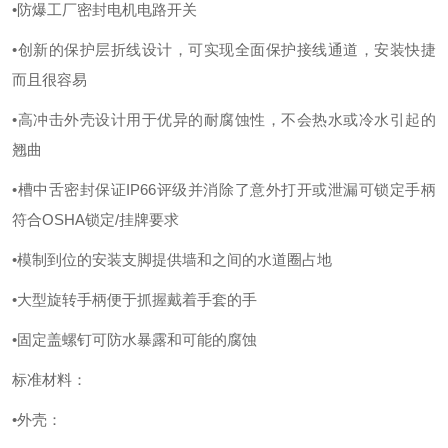
•防爆工厂密封电机电路开关
•创新的保护层折线设计，可实现全面保护接线通道，安装快捷
而且很容易
•高冲击外壳设计用于优异的耐腐蚀性，不会热水或冷水引起的
翘曲
•槽中舌密封保证IP66评级并消除了意外打开或泄漏可锁定手柄
符合OSHA锁定/挂牌要求
•模制到位的安装支脚提供墙和之间的水道圈占地
•大型旋转手柄便于抓握戴着手套的手
•固定盖螺钉可防水暴露和可能的腐蚀
标准材料：
•外壳：