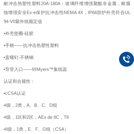
耐冲击热塑性塑料
20A-180A：玻璃纤维增强聚酯非金属，耐腐
蚀增强安全Ex-e保护抗冲击性NEMA 4X，IP66防护外壳符合UL
94-V0紫外线额定值
•外壳垫圈-硅胶
•手柄——抗冲击热塑性塑料
•盖螺钉-不锈钢
•导管入口——锌Myers™集线器
认证和合规性：
•cCSA认证
•I级，2类，A、B、C、D组
•I级，1区和2区，AEx de IIC，T6
•II级，1类，E、F、G组（CSA）