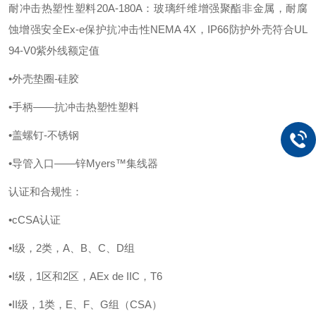
耐冲击热塑性塑料
20A-180A：玻璃纤维增强聚酯非金属，耐腐
蚀增强安全Ex-e保护抗冲击性NEMA 4X，IP66防护外壳符合UL
94-V0紫外线额定值
•外壳垫圈-硅胶
•手柄——抗冲击热塑性塑料
•盖螺钉-不锈钢
•导管入口——锌Myers™集线器
认证和合规性：
•cCSA认证
•I级，2类，A、B、C、D组
•I级，1区和2区，AEx de IIC，T6
•II级，1类，E、F、G组（CSA）