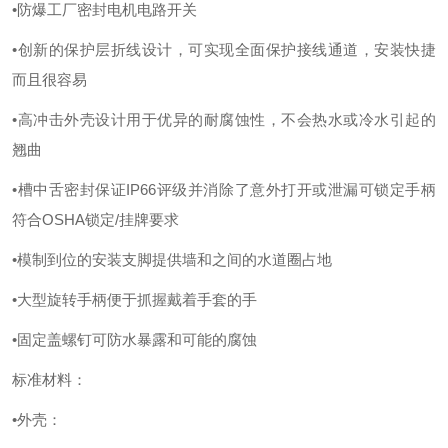
•防爆工厂密封电机电路开关
•创新的保护层折线设计，可实现全面保护接线通道，安装快捷
而且很容易
•高冲击外壳设计用于优异的耐腐蚀性，不会热水或冷水引起的
翘曲
•槽中舌密封保证IP66评级并消除了意外打开或泄漏可锁定手柄
符合OSHA锁定/挂牌要求
•模制到位的安装支脚提供墙和之间的水道圈占地
•大型旋转手柄便于抓握戴着手套的手
•固定盖螺钉可防水暴露和可能的腐蚀
标准材料：
•外壳：