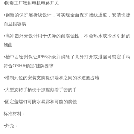
•防爆工厂密封电机电路开关
•创新的保护层折线设计，可实现全面保护接线通道，安装快捷
而且很容易
•高冲击外壳设计用于优异的耐腐蚀性，不会热水或冷水引起的
翘曲
•槽中舌密封保证IP66评级并消除了意外打开或泄漏可锁定手柄
符合OSHA锁定/挂牌要求
•模制到位的安装支脚提供墙和之间的水道圈占地
•大型旋转手柄便于抓握戴着手套的手
•固定盖螺钉可防水暴露和可能的腐蚀
标准材料：
•外壳：