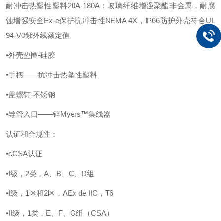
耐冲击热塑性塑料
20A-180A：玻璃纤维增强聚酯非金属，耐腐
蚀增强安全Ex-e保护抗冲击性NEMA 4X，IP66防护外壳符合UL
94-V0紫外线额定值
•外壳垫圈-硅胶
•手柄——抗冲击热塑性塑料
•盖螺钉-不锈钢
•导管入口——锌Myers™集线器
认证和合规性：
•cCSA认证
•I级，2类，A、B、C、D组
•I级，1区和2区，AEx de IIC，T6
•II级，1类，E、F、G组（CSA）