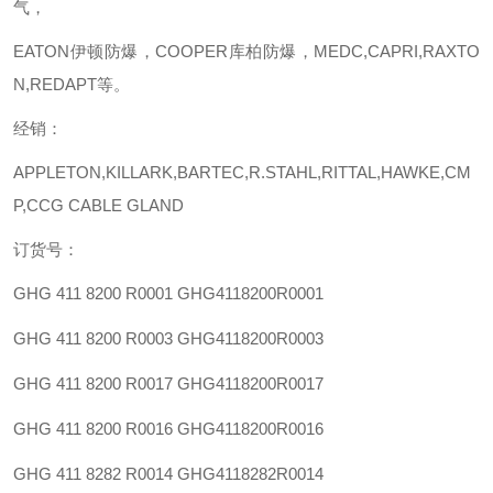
气，
EATON伊顿防爆，COOPER库柏防爆，MEDC,CAPRI,RAXTO
N,REDAPT等。
经销：
APPLETON,KILLARK,BARTEC,R.STAHL,RITTAL,HAWKE,CM
P,CCG CABLE GLAND
订货号：
GHG 411 8200 R0001
GHG4118200R0001
GHG 411 8200 R0003
GHG4118200R0003
GHG 411 8200 R0017
GHG4118200R0017
GHG 411 8200 R0016
GHG4118200R0016
GHG 411 8282 R0014
GHG4118282R0014