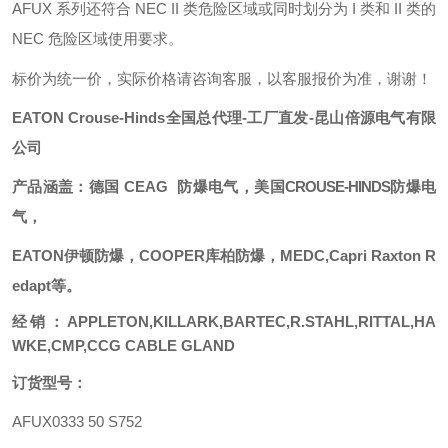
AFUX 系列还符合 NEC II 类危险区域或同时划分为 I 类和 II 类的
NEC 危险区域使用要求。
标价为统一价，实际价格请咨询客服，以客服报价为准，谢谢！
EATON
Crouse-Hind
s
全国总代理
-工厂直发-昆山倍源电气有限
公司
产品涵盖：德国
CEAG
防爆电气，美国
CROUSE-HINDS
防爆电
气，
EATON
伊顿防爆，
COOPER库柏防爆，
MEDC,Capri
Raxton
R
edapt等。
经销：
APPLETON,KILLARK,BARTEC,R.STAHL,RITTAL,HA
WKE,CMP,CCG CABLE GLAND
订货型号：
AFUX0333 50 S752