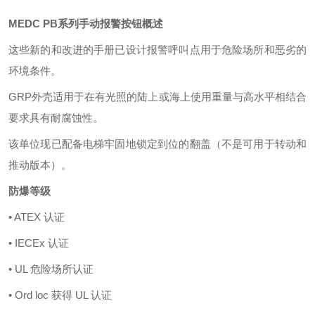
MEDC PB
系列手动报警按钮
概述
这些新的和改进的手册已设计报警呼叫点
用于危险场所和恶劣的
环境条件。
GRP外壳适用于在有光照的陆上或海上使用
重量与高水平相结合
要求具有耐腐蚀性。
该单位现已配备电梯牢固地锁定到位的翻盖（不是可用于转动和
推动版本）。
防爆等级
• ATEX 认证
• IECEx 认证
• UL 危险场所认证
• Ord loc 获得 UL 认证