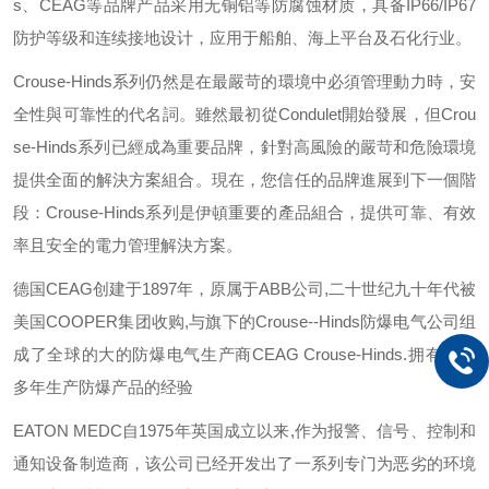
s
、
CEAG
等品牌产品采用无铜铝等防腐蚀材质，具备
IP66/IP67
防护等级和连续接地设计，应用于船舶、海上平台及石化行业。
Crouse-Hinds
系列仍然是在最嚴苛的環境中必須管理動力時，安
全性與可靠性的代名詞。雖然最初從
Condulet
開始發展，但
Crou
se-Hinds
系列已經成為重要品牌，針對高風險的嚴苛和危險環境
提供全面的解決方案組合。現在，您信任的品牌進展到下一個階
段：
Crouse-Hinds
系列是伊頓重要的產品組合，提供可靠、有效
率且安全的電力管理解決方案。
德国
CEAG
创建于
1897
年，原属于
ABB
公司
,
二十世纪九十年代被
美国
COOPER
集团收购
,
与旗下的
Crouse--Hinds
防爆电气公司组
成了全球的大的防爆电气生产商
CEAG Crouse-Hinds.
拥有一百
多年生产防爆产品的经验
EATON MEDC
自
1975
年英国成立以来
,
作为报警、信号、控制和
通知设备制造商，该公司已经开发出了一系列专门为恶劣的环境