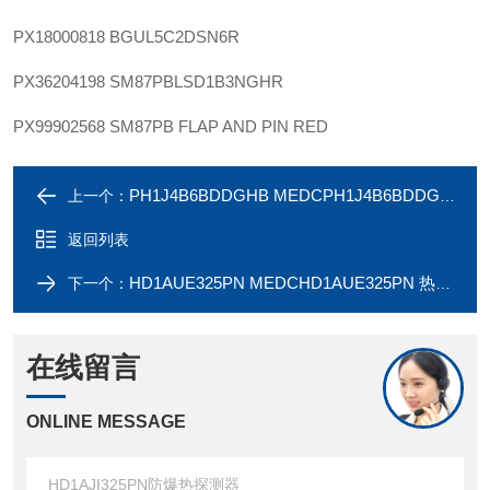
PX18000818
BGUL5C2DSN6R
PX36204198
SM87PBLSD1B3NGHR
PX99902568
SM87PB FLAP AND PIN RED
PH1J4B6BDDGHB MEDCPH1J4B6BDDGHB防爆报警按钮
上一个：
返回列表
HD1AUE325PN MEDCHD1AUE325PN 热探测器
下一个：
在线留言
ONLINE MESSAGE