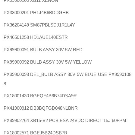
PX99900100
XB11 XENON
PX33000201
PH1J4B6BDDGHB
PX36204149
SM87PBLSDJ1R1L4Y
PX46501258
HD1AUE140ESTR
PX99900091
BULB ASSY 30V 5W RED
PX99900092
BULB ASSY 30V 5W YELLOW
PX99900093
DEL_BULB ASSY 30V 5W BLUE USE PX9990108
8
PX18001430
BGEQF4B6B74DSA9R
PX41900912
DB3BQFGD048N1BNR
PX99902764
XB15-V2 PCB ESA 24VDC DIRECT 15J 60FPM
PX18002571
BGEJ5B24DSB7R