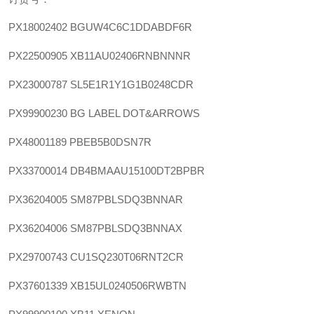
PX18002402
BGUW4C6C1DDABDF6R
PX22500905
XB11AU02406RNBNNNR
PX23000787
SL5E1R1Y1G1B0248CDR
PX99900230
BG LABEL DOT&ARROWS
PX48001189
PBEB5B0DSN7R
PX33700014
DB4BMAAU15100DT2BPBR
PX36204005
SM87PBLSDQ3BNNAR
PX36204006
SM87PBLSDQ3BNNAX
PX29700743
CU1SQ230T06RNT2CR
PX37601339
XB15UL0240506RWBTN