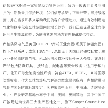
伊顿
EATON
是一家智能动力管理公司，致力于改善世界各地用
户的生活质量并保护环境。我们信守承诺，正当经营，可持续运
营，并在当前和将来帮助我们的客户管理动力。通过有效利用电
气化和数字化在全球范围内的增长趋势，我们正在促进全球向使
用可再生能源转型，为解决紧迫的动力管理挑战提供帮助。
库柏防爆电气是美国
COOPER
库柏工业集团
(
现属于伊顿集团）
旗下产品系列，成立于
1897
年，总部设于美国纽约锡拉丘兹，主
营业务涵盖防爆电气、机场照明和特种接插件三大领域。该系列
产品包括防爆灯具、接线盒、配电盘等安全设备，适用于炼油
厂、化工厂等危险腐蚀性环境，符合
ATEX
、
IECEx
、
UL
等国际
防爆标准。作为全球防爆电气解决方案主要供应商，库柏防爆电
气参与国际防爆标准制定，客户覆盖中石油、中海油、壳牌等企
业。生产及研发基地分布于中国、美国、英国等地，其中中国工
厂被规划为世界三大生产基地之一。旗下
Cooper Crouse-Hind