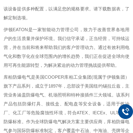
该设备提供多种配置，以满足您的规格要求。请下载数据表，了
解定制选项。
伊顿
EATON
是一家智能动力管理公司，致力于改善世界各地用
户的生活质量并保护环境。我们信守承诺，正当经营，可持续运
营，并在当前和将来帮助我们的客户管理动力。通过有效利用电
气化和数字化在全球范围内的增长趋势，我们正在促进全球向使
用可再生能源转型，为解决紧迫的动力管理挑战提供帮助。
库柏防爆电气是美国
COOPER
库柏工业集团
(
现属于伊顿集团）
旗下产品系列，成立于
1897
年，总部设于美国纽约锡拉丘兹，主
营业务涵盖防爆电气、机场照明和特种接插件三大领域。该系列
产品包括防爆灯具、接线盒、配电盘等安全设备，适用于炼油
厂、化工厂等危险腐蚀性环境，符合
ATEX
、
IECEx
、
UL
等国际
防爆标准。作为全球防爆电气解决方案主要供应商，库柏防爆电
气参与国际防爆标准制定，客户覆盖中石油、中海油、壳牌等企