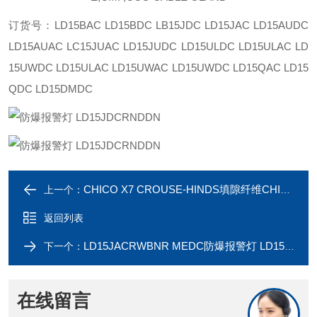
订货号：LD15BAC LD15BDC LB15JDC LD15JAC LD15AUDC
LD15AUAC LC15JUAC LD15JUDC LD15ULDC LD15ULAC LD
15UWDC LD15ULAC LD15UWAC LD15UWDC LD15QAC LD15
QDC LD15DMDC
CHICO X7 CROUSE-HINDS填隙纤维CHICOX7
上一个：
返回列表
LD15JACRWBNR MEDC防爆报警灯 LD15JACRWBNR
下一个：
在线留言