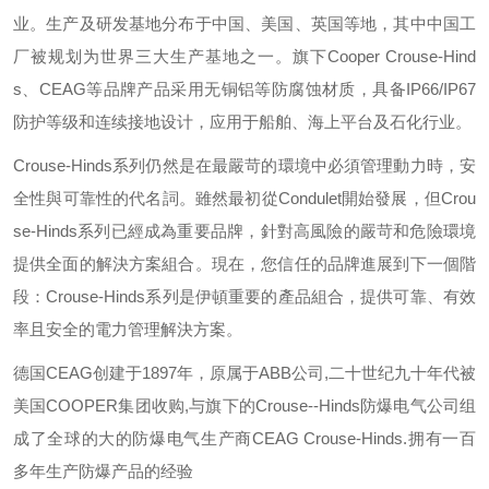
业。生产及研发基地分布于中国、美国、英国等地，其中中国工
厂被规划为世界三大生产基地之一。旗下
Cooper Crouse-Hind
s
、
CEAG
等品牌产品采用无铜铝等防腐蚀材质，具备
IP66/IP67
防护等级和连续接地设计，应用于船舶、海上平台及石化行业。
Crouse-Hinds
系列仍然是在最嚴苛的環境中必須管理動力時，安
全性與可靠性的代名詞。雖然最初從
Condulet
開始發展，但
Crou
se-Hinds
系列已經成為重要品牌，針對高風險的嚴苛和危險環境
提供全面的解決方案組合。現在，您信任的品牌進展到下一個階
段：
Crouse-Hinds
系列是伊頓重要的產品組合，提供可靠、有效
率且安全的電力管理解決方案。
德国
CEAG
创建于
1897
年，原属于
ABB
公司
,
二十世纪九十年代被
美国
COOPER
集团收购
,
与旗下的
Crouse--Hinds
防爆电气公司组
成了全球的大的防爆电气生产商
CEAG Crouse-Hinds.
拥有一百
多年生产防爆产品的经验