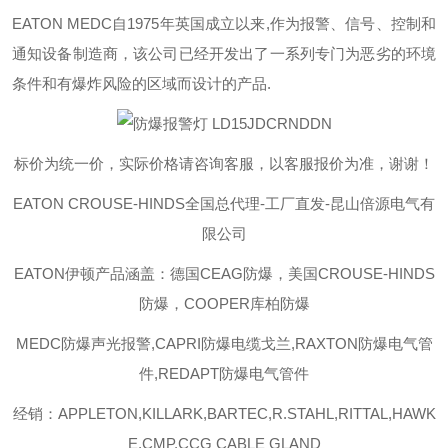
EATON MEDC
自
1975
年英国成立以来
,
作为报警、信号、控制和
通知设备制造商，该公司已经开发出了一系列专门为恶劣的环境
条件和有爆炸风险的区域而设计的产品
.
标价为统一价，实际价格请咨询客服，以客服报价为准，谢谢！
EATON C
ROUSE-HINDS
全国总代理
-工厂直发-昆山倍源电气有
限公司
EATON伊顿
产品涵盖：德国
CEAG防爆，美国CROUSE-HINDS
防爆，COOPER库柏防爆
MEDC
防爆声光报警
,CAPRI
防爆电缆戈兰
,RAXTON
防爆电气管
件
,REDAPT
防爆电气管件
经销：
APPLETON,KILLARK,BARTEC,R.STAHL,RITTAL,HAWK
E,CMP,CCG CABLE GLAND