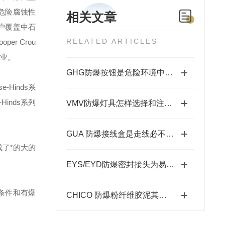
危险腐蚀性
相关文章
户覆盖中石
RELATED ARTICLES
ooper Crou
业。
GHG防爆按钮是危险环境中的安全开关使者
se-Hinds
系
-Hinds
系列
VMV防爆灯具怎样选择和注意事项
GUA 防爆接线盒是走线必不可少的配件之一
了*的大的
EYS/EYD防爆密封接头为易爆环境筑牢安全防线
条件和有爆
CHICO 防爆粉纤维胶泥其出色的防爆性能在许多领域发挥着重要的作用