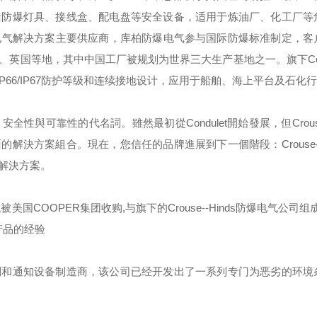
括防爆灯具、接线盒、配电盘等安全设备，适用于炼油厂、化工厂等
电气解决方案主要供应商，库柏防爆电气参与国际防爆标准制定，客
、英国等地，其中中国工厂被规划为世界三大生产基地之一。旗下
C
IP66/IP67
防护等级和连续接地设计，应用于船舶、海上平台及石化行
，安全性與可靠性的代名詞。雖然最初從
Condulet
開始發展，但
Crou
面的解決方案組合。現在，您信任的品牌進展到下一個階段：
Crouse
解決方案。
代被美国
COOPER
集团收购
,
与旗下的
Crouse--Hinds
防爆电气公司组成
产品的经验
制和通知设备制造商，该公司已经开发出了一系列专门为恶劣的环境