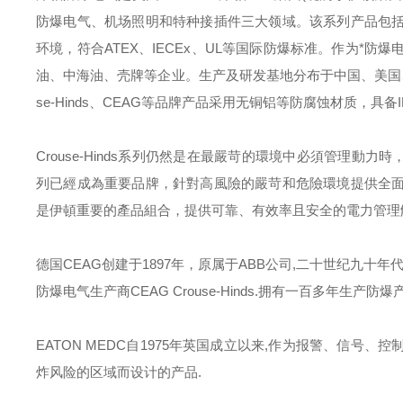
防爆电气、机场照明和特种接插件三大领域。该系列产品包
环境，符合
ATEX
、
IECEx
、
UL
等国际防爆标准。作为*防爆
油、中海油、壳牌等企业。生产及研发基地分布于中国、美国
se-Hinds
、
CEAG
等品牌产品采用无铜铝等防腐蚀材质，具备
Crouse-Hinds
系列仍然是在最嚴苛的環境中必須管理動力時
列已經成為重要品牌，針對高風險的嚴苛和危險環境提供全
是伊頓重要的產品組合，提供可靠、有效率且安全的電力管理
德国
CEAG
创建于
1897
年，原属于
ABB
公司
,
二十世纪九十年
防爆电气生产商
CEAG Crouse-Hinds.
拥有一百多年生产防爆
EATON MEDC
自
1975
年英国成立以来
,
作为报警、信号、控
炸风险的区域而设计的产品
.