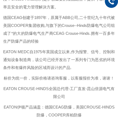
率且安全的電力管理解決方案。
德国
CEAG
创建于
1897
年，原属于
ABB
公司
,
二十世纪九十年代被
美国
COOPER
集团收购
,
与旗下的
Crouse--Hinds
防爆电气公司组
成了*的大的防爆电气生产商
CEAG Crouse-Hinds.
拥有一百多年
生产防爆产品的经验
EATON MEDC
自
1975
年英国成立以来
,
作为报警、信号、控制和
通知设备制造商，该公司已经开发出了一系列专门为恶劣的环境
条件和有爆炸风险的区域而设计的产品
.
标价为统一价，实际价格请咨询客服，以客服报价为准，谢谢！
EATON CROUSE-HINDS
全国总代理-工厂直发-昆山倍源电气有
限公司
EATON伊顿
产品涵盖：德国CEAG防爆，美国CROUSE-HINDS
防爆，COOPER库柏防爆