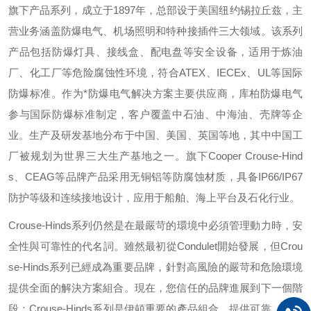
旗下产品系列，成立于
1897
年，总部设于美国纽约锡拉丘兹，主
营业务涵盖防爆电气、机场照明和特种接插件三大领域。该系列
产品包括防爆灯具、接线盒、配电盘等安全设备，适用于炼油
厂、化工厂等危险腐蚀性环境，符合
ATEX
、
IECEx
、
UL
等国际
防爆标准。作为*防爆电气解决方案主要供应商，库柏防爆电气
参与国际防爆标准制定，客户覆盖中石油、中海油、壳牌等企
业。生产及研发基地分布于中国、美国、英国等地，其中中国工
厂被规划为世界三大生产基地之一。旗下
Cooper Crouse-Hind
s
、
CEAG
等品牌产品采用无铜铝等防腐蚀材质，具备
IP66/IP67
防护等级和连续接地设计，应用于船舶、海上平台及石化行业。
Crouse-Hinds
系列仍然是在最嚴苛的環境中必須管理動力時，安
全性與可靠性的代名詞。雖然最初從
Condulet
開始發展，但
Crou
se-Hinds
系列已經成為重要品牌，針對高風險的嚴苛和危險環境
提供全面的解決方案組合。現在，您信任的品牌進展到下一個階
段：
Crouse-Hinds
系列是伊頓重要的產品組合，提供可靠、有效