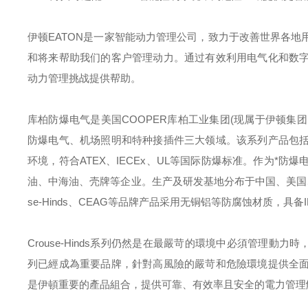
伊顿
EATON
是一家智能动力管理公司，致力于改善世界各地
和将来帮助我们的客户管理动力。通过有效利用电气化和数
动力管理挑战提供帮助。
库柏防爆电气是美国
COOPER
库柏工业集团
(
现属于伊顿集团
防爆电气、机场照明和特种接插件三大领域。该系列产品包
环境，符合
ATEX
、
IECEx
、
UL
等国际防爆标准。作为*防爆
油、中海油、壳牌等企业。生产及研发基地分布于中国、美国
se-Hinds
、
CEAG
等品牌产品采用无铜铝等防腐蚀材质，具备
Crouse-Hinds
系列仍然是在最嚴苛的環境中必須管理動力時
列已經成為重要品牌，針對高風險的嚴苛和危險環境提供全
是伊頓重要的產品組合，提供可靠、有效率且安全的電力管理