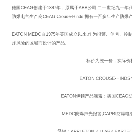
德国
CEAG
创建于
1897
年，原属于
ABB
公司
,
二十世纪九十年
防爆电气生产商
CEAG Crouse-Hinds.
拥有一百多年生产防爆
EATON MEDC
自
1975
年英国成立以来
,
作为报警、信号、控
炸风险的区域而设计的产品
.
标价为统一价，实际价
EATON CROUSE-HINDS
EATON伊顿
产品涵盖：德国CEAG防
MEDC防爆声光报警,CAPRI防爆电
经销：APPLETON,KILLARK,BARTEC,