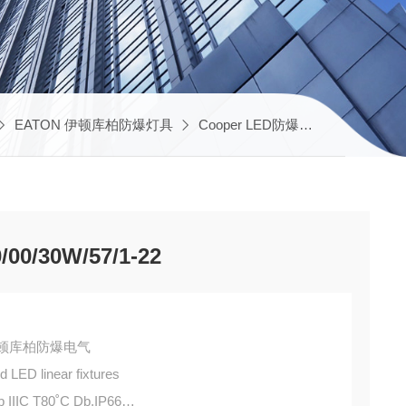
EATON 伊顿库柏防爆灯具
Cooper LED防爆灯
crouse-hi
0/30W/57/1-22
DS伊顿库柏防爆电气
 LED linear fixtures
 IIIC T80˚C Db,IP66