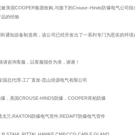
代被美国
COOPER
集团收购
,
与旗下的
Crouse--Hinds
防爆电气公司组
产品的经验
制和通知设备制造商，该公司已经开发出了一系列专门为恶劣的环境
格请咨询客服，以客服报价为准，谢谢！
全国总代理-工厂直发-昆山倍源电气有限公司
爆，美国CROUSE-HINDS防爆，COOPER库柏防爆
缆戈兰,RAXTON防爆电气管件,REDAPT防爆电气管件
R.STAHL,RITTAL,HAWKE,CMP,CCG CABLE GLAND