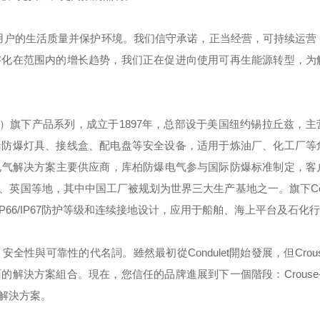
用户的生活质量并保护环境。我们信守承诺，正当经营，可持续运营
字化在范围内的增长趋势，我们正在促进向使用可再生能源转型，为
）旗下产品系列，成立于
1897
年，总部设于美国纽约锡拉丘兹，主
括防爆灯具、接线盒、配电盘等安全设备，适用于炼油厂、化工厂等
电气解决方案主要供应商，库柏防爆电气参与国际防爆标准制定，客
、英国等地，其中中国工厂被规划为世界三大生产基地之一。旗下
C
IP66/IP67
防护等级和连续接地设计，应用于船舶、海上平台及石化行
，安全性與可靠性的代名詞。雖然最初從
Condulet
開始發展，但
Crou
面的解決方案組合。現在，您信任的品牌進展到下一個階段：
Crouse
解決方案。