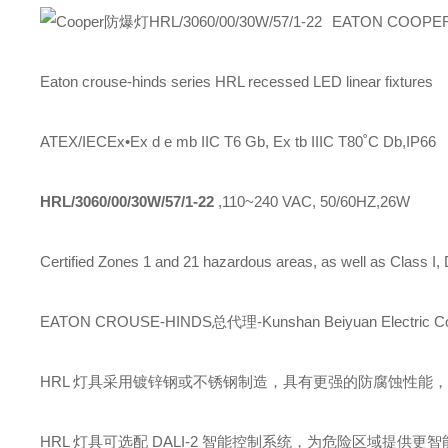
EATON COOP
Eaton crouse-hinds series HRL recessed LED linear fixtures
ATEX/IECEx•Ex d e mb IIC T6 Gb, Ex tb IIIC T80˚C Db,IP66
HRL/3060/00/30W/57/1-22
,110~240 VAC, 50/60HZ,26W
Certified Zones 1 and 21 hazardous areas, as well as Class I, D
EATON CROUSE-HINDS总代理-Kunshan Beiyuan Electric Co
HRL 灯具采用镀锌钢或不锈钢制造，具有更强的防腐蚀性能
HRL 灯具可选配 DALI-2 智能控制系统，为危险区域提供