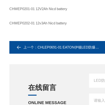
CHMEP0201-01
12V2Ah Nicd battery
CHMEP0202-01
12v3Ah Nicd battery
上一个：
CHLEP0691-01 EATON伊顿LED防爆灯Battery CHLEP1092-01
在线留言
ONLINE MESSAGE