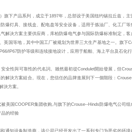
）旗下产品系列，成立于
1897
年，总部设于美国纽约锡拉丘兹，主
括防爆灯具、接线盒、配电盘等安全设备，适用于炼油厂、化工厂等
电气解决方案主要供应商，库柏防爆电气参与国际防爆标准制定，客
、英国等地，其中中国工厂被规划为世界三大生产基地之一。旗下
C
IP66/IP67
防护等级和连续接地设计，应用于船舶、海上平台及石化行
，安全性與可靠性的代名詞。雖然最初從
Condulet
開始發展，但
Crou
面的解決方案組合。現在，您信任的品牌進展到下一個階段：
Crouse
解決方案。
代被美国
COOPER
集团收购
,
与旗下的
Crouse--Hinds
防爆电气公司组
产品的经验
制和通知设备制造商，该公司已经开发出了一系列专门为恶劣的环境