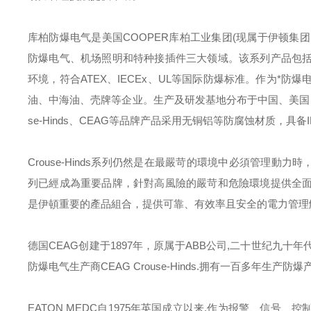
库柏防爆电气是美国
COOPER
库柏工业集团
(
现属于伊顿集团
防爆电气、机场照明和特种接插件三大领域。该系列产品包
环境，符合
ATEX
、
IECEx
、
UL
等国际防爆标准。作为*防爆
油、中海油、壳牌等企业。生产及研发基地分布于中国、美国
se-Hinds
、
CEAG
等品牌产品采用无铜铝等防腐蚀材质，具备
Crouse-Hinds
系列仍然是在最嚴苛的環境中必須管理動力時
列已經成為重要品牌，針對高風險的嚴苛和危險環境提供全
是伊頓重要的產品組合，提供可靠、有效率且安全的電力管理
德国
CEAG
创建于
1897
年，原属于
ABB
公司
,
二十世纪九十年
防爆电气生产商
CEAG Crouse-Hinds.
拥有一百多年生产防爆
EATON MEDC
自
1975
年英国成立以来
,
作为报警、信号、控