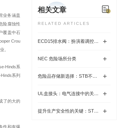
相关文章
营业务涵盖
RELATED ARTICLES
危险腐蚀性
户覆盖中石
ooper Crou
ECD15排水阀：扮演着调控和保障排水通畅的重要角色
业。
NEC 危险场所分类
se-Hinds
系
-Hinds
系列
危险品存储新选择：STB不锈钢防爆箱
UL盒接头：电气连接中的关键部件
成了的大的
提升生产安全性的关键：STB不锈钢防爆箱的应用
条件和有爆