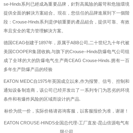
se-Hinds
系列已經成為重要品牌，針對高風險的嚴苛和危險環境
提供全面的解決方案組合。現在，您信任的品牌進展到下一個階
段：
Crouse-Hinds
系列是伊頓重要的產品組合，提供可靠、有效
率且安全的電力管理解決方案。
德国
CEAG
创建于
1897
年，原属于
ABB
公司
,
二十世纪九十年代被
美国
COOPER
集团收购
,
与旗下的
Crouse--Hinds
防爆电气公司组
成了全球的大的防爆电气生产商
CEAG Crouse-Hinds.
拥有一百
多年生产防爆产品的经验
EATON MEDC
自
1975
年英国成立以来
,
作为报警、信号、控制和
通知设备制造商，该公司已经开发出了一系列专门为恶劣的环境
条件和有爆炸风险的区域而设计的产品
.
标价为统一价，实际价格请咨询客服，以客服报价为准，谢谢！
EATON CROUSE-HINDS
全国总代理-工厂直发-昆山倍源电气有
限公司