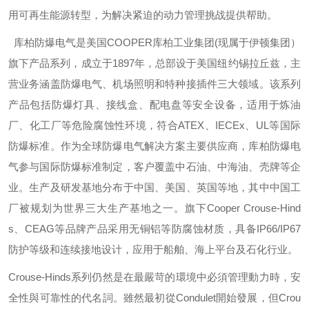
用可再生能源转型，为解决紧迫的动力管理挑战提供帮助。
库柏防爆电气是美国
COOPER
库柏工业集团
(
现属于伊顿集团）
旗下产品系列，成立于
1897
年，总部设于美国纽约锡拉丘兹，主
营业务涵盖防爆电气、机场照明和特种接插件三大领域。该系列
产品包括防爆灯具、接线盒、配电盘等安全设备，适用于炼油
厂、化工厂等危险腐蚀性环境，符合
ATEX
、
IECEx
、
UL
等国际
防爆标准。作为全球防爆电气解决方案主要供应商，库柏防爆电
气参与国际防爆标准制定，客户覆盖中石油、中海油、壳牌等企
业。生产及研发基地分布于中国、美国、英国等地，其中中国工
厂被规划为世界三大生产基地之一。旗下
Cooper Crouse-Hind
s
、
CEAG
等品牌产品采用无铜铝等防腐蚀材质，具备
IP66/IP67
防护等级和连续接地设计，应用于船舶、海上平台及石化行业。
Crouse-Hinds
系列仍然是在最嚴苛的環境中必須管理動力時，安
全性與可靠性的代名詞。雖然最初從
Condulet
開始發展，但
Crou