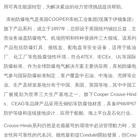
用可再生能源转型，为解决紧迫的动力管理挑战提供帮助。
库柏防爆电气是美国
COOPER
库柏工业集团
(
现属于伊顿集团）
旗下产品系列，成立于
1897
年，总部设于美国纽约锡拉丘兹，主
营业务涵盖防爆电气、机场照明和特种接插件三大领域。该系列
产品包括防爆灯具、接线盒、配电盘等安全设备，适用于炼油
厂、化工厂等危险腐蚀性环境，符合
ATEX
、
IECEx
、
UL
等国际
防爆标准。作为全球防爆电气解决方案主要供应商，库柏防爆电
气参与国际防爆标准制定，客户覆盖中石油、中海油、壳牌等企
业。生产及研发基地分布于中国、美国、英国等地，其中中国工
厂被规划为世界三大生产基地之一。旗下
Cooper Crouse-Hind
s
、
CEAG
等品牌产品采用无铜铝等防腐蚀材质，具备
IP66/IP67
防护等级和连续接地设计，应用于船舶、海上平台及石化行业。
Crouse-Hinds
系列仍然是在最嚴苛的環境中必須管理動力時，安
全性與可靠性的代名詞。雖然最初從
Condulet
開始發展，但
Crou