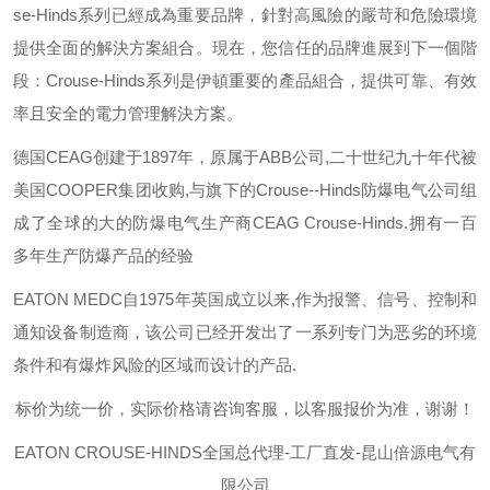
se-Hinds
系列已經成為重要品牌，針對高風險的嚴苛和危險環境
提供全面的解決方案組合。現在，您信任的品牌進展到下一個階
段：
Crouse-Hinds
系列是伊頓重要的產品組合，提供可靠、有效
率且安全的電力管理解決方案。
德国
CEAG
创建于
1897
年，原属于
ABB
公司
,
二十世纪九十年代被
美国
COOPER
集团收购
,
与旗下的
Crouse--Hinds
防爆电气公司组
成了全球的大的防爆电气生产商
CEAG Crouse-Hinds.
拥有一百
多年生产防爆产品的经验
EATON MEDC
自
1975
年英国成立以来
,
作为报警、信号、控制和
通知设备制造商，该公司已经开发出了一系列专门为恶劣的环境
条件和有爆炸风险的区域而设计的产品
.
标价为统一价，实际价格请咨询客服，以客服报价为准，谢谢！
EATON CROUSE-HINDS
全国总代理-工厂直发-昆山倍源电气有
限公司