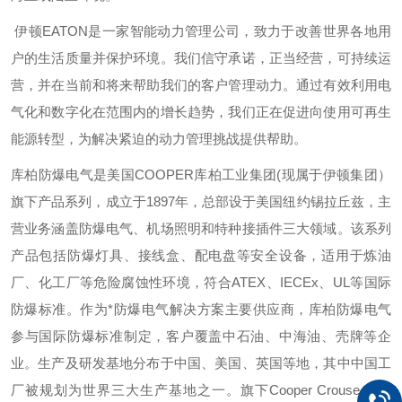
伊顿
EATON
是一家智能动力管理公司，致力于改善世界各地用
户的生活质量并保护环境。我们信守承诺，正当经营，可持续运
营，并在当前和将来帮助我们的客户管理动力。通过有效利用电
气化和数字化在范围内的增长趋势，我们正在促进向使用可再生
能源转型，为解决紧迫的动力管理挑战提供帮助。
库柏防爆电气是美国
COOPER
库柏工业集团
(
现属于伊顿集团）
旗下产品系列，成立于
1897
年，总部设于美国纽约锡拉丘兹，主
营业务涵盖防爆电气、机场照明和特种接插件三大领域。该系列
产品包括防爆灯具、接线盒、配电盘等安全设备，适用于炼油
厂、化工厂等危险腐蚀性环境，符合
ATEX
、
IECEx
、
UL
等国际
防爆标准。作为*防爆电气解决方案主要供应商，库柏防爆电气
参与国际防爆标准制定，客户覆盖中石油、中海油、壳牌等企
业。生产及研发基地分布于中国、美国、英国等地，其中中国工
厂被规划为世界三大生产基地之一。旗下
Cooper Crouse-Hind