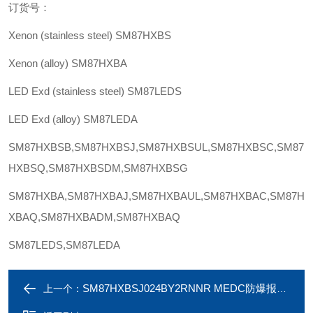
订货号：
Xenon (stainless steel)
SM87HXBS
Xenon (alloy)
SM87HXBA
LED Exd (stainless steel)
SM87LEDS
LED Exd (alloy)
SM87LEDA
SM87HXB
SB,
SM87HXB
SJ,
SM87HXB
SUL,
SM87HXB
SC,
SM87
HXB
SQ,
SM87HXB
SDM,
SM87HXB
SG
SM87HXB
A,
SM87HXB
AJ,
SM87HXB
AUL,
SM87HXB
AC,
SM87H
XB
AQ,
SM87HXB
ADM,
SM87HXB
AQ
SM87LEDS
,
SM87LED
A
SM87HXBSJ024BY2RNNR MEDC防爆报警信标灯SM87HXBSB024RY1RNNR
上一个：