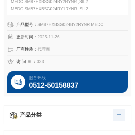
MEDC SM87HXBSG024BY2RYNR ,SIL2
MEDC SM87HXBSG024RY1RYNR ,SIL2
ATEx:Baseefa 03ATEX0222 Exd IIC T6
IECEx:IECEx BAS 09.0059 Exd IIC T5
产品型号：
SM87HXBSG024BY2RYNR MEDC
UL:E187894 ,Class I, Div 1, Groups C,D
更新时间：
2025-11-26
厂商性质：
代理商
访 问 量 ：
333
服务热线
0512-50158837
产品分类