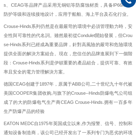
s
、
CEAG
等品牌产品采用无铜铝等防腐蚀材质，具备
IP66/IP67
防护等级和连续接地设计，应用于船舶、海上平台及石化行业。
Crouse-Hinds
系列仍然是在最嚴苛的環境中必須管理動力時，安
全性與可靠性的代名詞。雖然最初從
Condulet
開始發展，但
Crou
se-Hinds
系列已經成為重要品牌，針對高風險的嚴苛和危險環境
提供全面的解決方案組合。現在，您信任的品牌進展到下一個階
段：
Crouse-Hinds
系列是伊頓重要的產品組合，提供可靠、有效
率且安全的電力管理解決方案。
德国
CEAG
创建于
1897
年，原属于
ABB
公司
,
二十世纪九十年代被
美国
COOPER
集团收购
,
与旗下的
Crouse--Hinds
防爆电气公司组
成了的大的防爆电气生产商
CEAG Crouse-Hinds.
拥有一百多年
生产防爆产品的经验
EATON MEDC
自
1975
年英国成立以来
,
作为报警、信号、控制和
通知设备制造商，该公司已经开发出了一系列专门为恶劣的环境