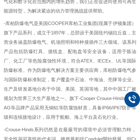
气化和数字化在范围内的增长趋势，我们正在促进向使用可再生
能源转型，为解决紧迫的动力管理挑战提供帮助。
-
库柏防爆电气是美国
COOPER
库柏工业集团
(
现属于伊顿集团）
旗下产品系列，成立于
1897
年，总部设于美国纽约锡拉丘兹，主
营业务涵盖防爆电气、机场照明和特种接插件三大领域。该系列
产品包括防爆灯具、接线盒、配电盘等安全设备，适用于炼油
厂、化工厂等危险腐蚀性环境，符合
ATEX
、
IECEx
、
UL
等国际
防爆标准。作为防爆电气解决方案主要供应商，库柏防爆电气参
与国际防爆标准制定，客户覆盖中石油、中海油、壳牌等企业。
生产及研发基地分布于中国、美国、英国等地，其中中国工厂被
规划为世界三大生产基地之一。旗下
-
Cooper Crouse-Hinds
、
CE
AG
等品牌产品采用无铜铝等防腐蚀材质，具备
IP66/IP67
防护等
级和连续接地设计，应用于船舶、海上平台及石化行业。
-
Crouse-Hinds
系列仍然是在最嚴苛的環境中必須管理動力時，
安全性與可靠性的代名詞。雖然最初從
Condulet
開始發展，但
Cr