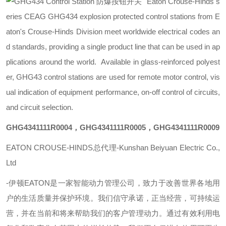
Eaton Crouse-Hinds s
eries CEAG GHG434 explosion protected control stations from E
aton's Crouse-Hinds Division meet worldwide electrical codes an
d standards, providing a single product line that can be used in ap
plications around the world. Available in glass-reinforced polyest
er, GHG43 control stations are used for remote motor control, vis
ual indication of equipment performance, on-off control of circuits,
and circuit selection.
GHG4341111R0004，GHG4341111R0005，GHG4341111R0009
EATON CROUSE-HINDS总代理-Kunshan Beiyuan Electric Co.,
Ltd
-
伊顿
EATON
是一家智能动力管理公司，致力于改善世界各地用
户的生活质量并保护环境。我们信守承诺，正当经营，可持续运
营，并在当前和将来帮助我们的客户管理动力。通过有效利用电