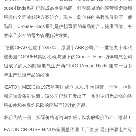
ouse-Hinds
系列已經成為重要品牌，針對高風險的嚴苛和危險環
境提供全面的解決方案組合。現在，您信任的品牌進展到下一個
階段：
Crouse-Hinds
系列是伊頓重要的產品組合，提供可靠、有
效率且安全的電力管理解決方案。
-
德国
CEAG
创建于
1897
年，原属于
ABB
公司
,
二十世纪九十年代
被美国
COOPER
集团收购
,
与旗下的
Crouse--Hinds
防爆电气公司
组成了的大的防爆电气生产商
CEAG Crouse-Hinds.
拥有一百多
年生产防爆产品的经验
-EATON MEDC
自
1975
年英国成立以来
,
作为报警、信号、控制
和通知设备制造商，该公司已经开发出了一系列专门为恶劣的环
境条件和有爆炸风险的区域而设计的产品
.
标价为统一价，实际价格请咨询客服，以客服报价为准，谢谢！
EATON C
ROUSE-HINDS
全国总代理
-工厂直发-昆山倍源电气有