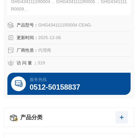
GHG4341111R0004，GHG4341111R0005，GHG4341111
R0009
GHG434 防爆控制站符合各洲电气规范和标准，该产品系列
可应用于世界各地的各种场合。
产品型号：
GHG4341111R0004 CEAG-
EATON CROUSE-HINDS总代理-工厂直发-昆山倍源电气有
更新时间：
2025-12-06
限公司
厂商性质：
代理商
访 问 量 ：
319
服务热线
0512-50158837
产品分类