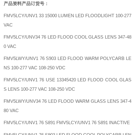
产品资料
产品订货号：
FMV5LCY/UNV1 33
15000 LUMEN LED FLOODLIGHT 100-277
VAC
FMV5LCY/UNV34 76
LED FLOOD COOL GLASS LENS 347-48
0 VAC
FMV5LWY/UNV1 76 S903
LED FLOOD WARM POLYCARB LE
NS 100-277 VAC 108-250 VDC
FMV5LCY/UNV1 76 USE 13345420
LED FLOOD COOL GLAS
S LENS 100-277 VAC 108-250 VDC
FMV5LWY/UNV34 76
LED FLOOD WARM GLASS LENS 347-4
80 VAC
FMV5LCY/UNV1 76 S891
FMV5LCY/UNV1 76 S891 INACTIVE
FMV5LCY/UNV1 76 S903
LED FLOOD COOL POLYCARB LEN