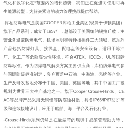
气化和数字化在*范围内的增长趋势，我们正在促进向使用可再
生能源转型，为解决紧迫的动力管理挑战提供帮助。
-库柏防爆电气是美国
COOPER
库柏工业集团
(
现属于伊顿集团）
旗下产品系列，成立于
1897
年，总部设于美国纽约锡拉丘兹，主
营业务涵盖防爆电气、机场照明和特种接插件三大领域。该系列
产品包括防爆灯具、接线盒、配电盘等安全设备，适用于炼油
厂、化工厂等危险腐蚀性环境，符合
ATEX
、
IECEx
、
UL
等国际
防爆标准。作为防爆电气解决方案主要供应商，库柏防爆电气参
与国际防爆标准制定，客户覆盖中石油、中海油、壳牌等企业。
生产及研发基地分布于中国、美国、英国等地，其中中国工厂被
规划为世界三大生产基地之一。旗下
Cooper Crouse-Hinds
、
CE
AG
等品牌产品采用无铜铝等防腐蚀材质，具备
IP66/IP67
防护等
级和连续接地设计，应用于船舶、海上平台及石化行业。
-Crouse-Hinds
系列仍然是在最嚴苛的環境中必須管理動力時，