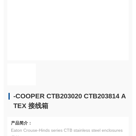
-COOPER CTB203020 CTB203814 A
TEX 接线箱
产品简介：
Eaton Crouse-Hinds series CTB stainless steel enclosures