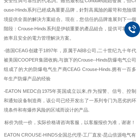
安全性與可靠性的代名詞。雖然最初從
Condulet
開始發展，但
Cr
ouse-Hinds
系列已經成為重要品牌，針對高風險的嚴苛和危險環
境提供全面的解決方案組合。現在，您信任的品牌進展到下一個
階段：
Crouse-Hinds
系列是伊頓重要的產品組合，提供可靠、有
效率且安全的電力管理解決方案。
-德国
CEAG
创建于
1897
年，原属于
ABB
公司
,
二十世纪九十年代
被美国
COOPER
集团收购
,
与旗下的
Crouse--Hinds
防爆电气公司
组成了的大的防爆电气生产商
CEAG Crouse-Hinds.
拥有一百多
年生产防爆产品的经验
-EATON MEDC
自
1975
年英国成立以来
,
作为报警、信号、控制
和通知设备制造商，该公司已经开发出了一系列专门为恶劣的环
境条件和有爆炸风险的区域而设计的产品
.
标价为统一价，实际价格请咨询客服，以客服报价为准，谢谢！
EATON CROUSE-HINDS
全国总代理-工厂直发-昆山倍源电气有