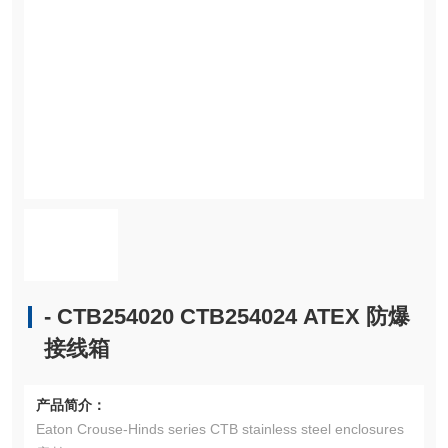
- CTB254020 CTB254024 ATEX 防爆
接线箱
产品简介：
Eaton Crouse-Hinds series CTB stainless steel enclosures