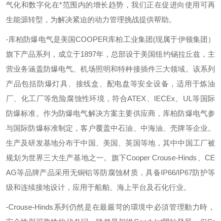
气化和数字化在*范围内的增长趋势，我们正在促进向使用可再
生能源转型，为解决紧迫的动力管理挑战提供帮助。
-库柏防爆电气是美国
COOPER
库柏工业集团
(
现属于伊顿集团）
旗下产品系列，成立于
1897
年，总部设于美国纽约锡拉丘兹，主
营业务涵盖防爆电气、机场照明和特种接插件三大领域。该系列
产品包括防爆灯具、接线盒、配电盘等安全设备，适用于炼油
厂、化工厂等危险腐蚀性环境，符合
ATEX
、
IECEx
、
UL
等国际
防爆标准。作为防爆电气解决方案主要供应商，库柏防爆电气参
与国际防爆标准制定，客户覆盖中石油、中海油、壳牌等企业。
生产及研发基地分布于中国、美国、英国等地，其中中国工厂被
规划为世界三大生产基地之一。旗下
Cooper Crouse-Hinds
、
CE
AG
等品牌产品采用无铜铝等防腐蚀材质，具备
IP66/IP67
防护等
级和连续接地设计，应用于船舶、海上平台及石化行业。
-Crouse-Hinds
系列仍然是在最嚴苛的環境中必須管理動力時，