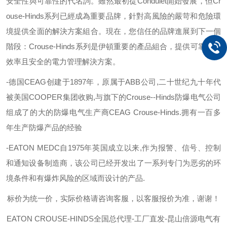
安全性與可靠性的代名詞。雖然最初從
Condulet
開始發展，但
Cr
ouse-Hinds
系列已經成為重要品牌，針對高風險的嚴苛和危險環
境提供全面的解決方案組合。現在，您信任的品牌進展到下一個
階段：
Crouse-Hinds
系列是伊頓重要的產品組合，提供可靠、有
效率且安全的電力管理解決方案。
-德国
CEAG
创建于
1897
年，原属于
ABB
公司
,
二十世纪九十年代
被美国
COOPER
集团收购
,
与旗下的
Crouse--Hinds
防爆电气公司
组成了的大的防爆电气生产商
CEAG Crouse-Hinds.
拥有一百多
年生产防爆产品的经验
-EATON MEDC
自
1975
年英国成立以来
,
作为报警、信号、控制
和通知设备制造商，该公司已经开发出了一系列专门为恶劣的环
境条件和有爆炸风险的区域而设计的产品
.
标价为统一价，实际价格请咨询客服，以客服报价为准，谢谢！
EATON CROUSE-HINDS
全国总代理-工厂直发-昆山倍源电气有