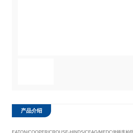
产品介绍
EATON/COOPER/CROUSE-HINDS/CEAG/MEDC伊顿库