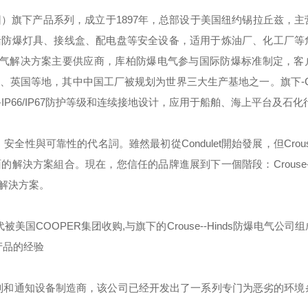
团）旗下产品系列，成立于
1897
年，总部设于美国纽约锡拉丘兹，主
括防爆灯具、接线盒、配电盘等安全设备，适用于炼油厂、化工厂等
气解决方案主要供应商，库柏防爆电气参与国际防爆标准制定，客
、英国等地，其中中国工厂被规划为世界三大生产基地之一。旗下
-
备
IP66/IP67
防护等级和连续接地设计，应用于船舶、海上平台及石化
，安全性與可靠性的代名詞。雖然最初從
Condulet
開始發展，但
Crou
面的解決方案組合。現在，您信任的品牌進展到下一個階段：
Crouse
解決方案。
代被美国
COOPER
集团收购
,
与旗下的
Crouse--Hinds
防爆电气公司组
产品的经验
制和通知设备制造商，该公司已经开发出了一系列专门为恶劣的环境