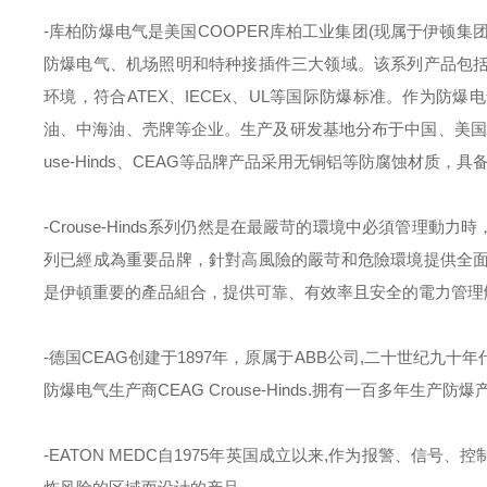
-
库柏防爆电气是美国
COOPER
库柏工业集团
(
现属于伊顿集
防爆电气、机场照明和特种接插件三大领域。该系列产品包
环境，符合
ATEX
、
IECEx
、
UL
等国际防爆标准。作为防爆电
油、中海油、壳牌等企业。生产及研发基地分布于中国、美国
use-Hinds
、
CEAG
等品牌产品采用无铜铝等防腐蚀材质，具
-Crouse-Hinds
系列仍然是在最嚴苛的環境中必須管理動力時
列已經成為重要品牌，針對高風險的嚴苛和危險環境提供全
是伊頓重要的產品組合，提供可靠、有效率且安全的電力管理
-
德国
CEAG
创建于
1897
年，原属于
ABB
公司
,
二十世纪九十年
防爆电气生产商
CEAG Crouse-Hinds.
拥有一百多年生产防爆
-EATON MEDC
自
1975
年英国成立以来
,
作为报警、信号、控