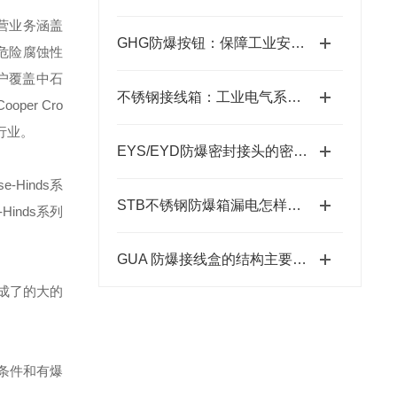
营业务涵盖
GHG防爆按钮：保障工业安全的关键组件
危险腐蚀性
户覆盖中石
不锈钢接线箱：工业电气系统的坚固守护者
Cooper Cro
行业。
EYS/EYD防爆密封接头的密封圈怎么更换？
se-Hinds
系
STB不锈钢防爆箱漏电怎样解决？
-Hinds
系列
GUA 防爆接线盒的结构主要包括外壳、端子板、密封圈、接线孔等部分
成了的大的
条件和有爆