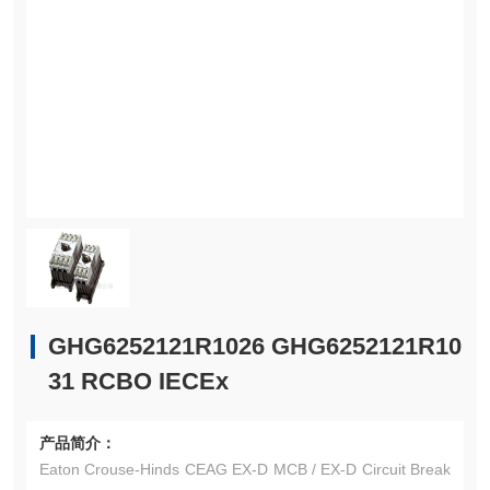
GHG6252121R1026 GHG6252121R10
31 RCBO IECEx
产品简介：
Eaton Crouse-Hinds CEAG EX-D MCB / EX-D Circuit Break