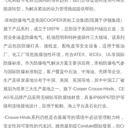
气化和数字化在范围内的增长趋势，我们正在促进向使用可再生
能源转型，为解决紧迫的动力管理挑战提供帮助。
-
库柏防爆电气是美国
COOPER
库柏工业集团
(
现属于伊顿集团）
旗下产品系列，成立于
1897
年，总部设于美国纽约锡拉丘兹，主
营业务涵盖防爆电气、机场照明和特种接插件三大领域。该系列
产品包括防爆灯具、接线盒、配电盘等安全设备，适用于炼油
厂、化工厂等危险腐蚀性环境，符合
ATEX
、
IECEx
、
UL
等国际
防爆标准。作为防爆电气解决方案主要供应商，库柏防爆电气参
与国际防爆标准制定，客户覆盖中石油、中海油、壳牌等企业。
生产及研发基地分布于中国、美国、英国等地，其中中国工厂被
规划为世界三大生产基地之一。旗下
-
Cooper Crouse-Hinds
、
CE
AG
等品牌产品采用无铜铝等防腐蚀材质，具备
IP66/IP67
防护等
级和连续接地设计，应用于船舶、海上平台及石化行业。
-
Crouse-Hinds
系列仍然是在最嚴苛的環境中必須管理動力時，
安全性與可靠性的代名詞。雖然最初從
Condulet
開始發展，但
Cr