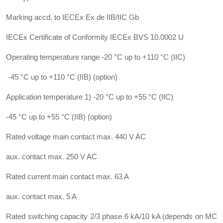
Marking accd. to IECEx Ex de IIB/IIC Gb
IECEx Certificate of Conformity IECEx BVS 10.0002 U
Operating temperature range -20 °C up to +110 °C (IIC)
-45 °C up to +110 °C (IIB) (option)
Application temperature 1) -20 °C up to +55 °C (IIC)
-45 °C up to +55 °C (IIB) (option)
Rated voltage main contact max. 440 V AC
aux. contact max. 250 V AC
Rated current main contact max. 63 A
aux. contact max. 5 A
Rated switching capacity 2/3 phase 6 kA/10 kA (depends on MC