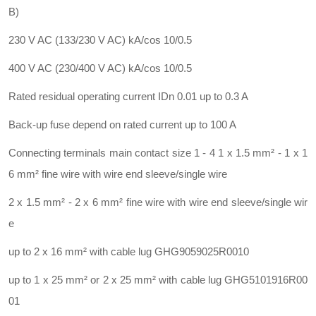
B)
230 V AC (133/230 V AC) kA/cos 10/0.5
400 V AC (230/400 V AC) kA/cos 10/0.5
Rated residual operating current IDn 0.01 up to 0.3 A
Back-up fuse depend on rated current up to 100 A
Connecting terminals main contact size 1 - 4 1 x 1.5 mm² - 1 x 1
6 mm² fine wire with wire end sleeve/single wire
2 x 1.5 mm² - 2 x 6 mm² fine wire with wire end sleeve/single wir
e
up to 2 x 16 mm² with cable lug GHG9059025R0010
up to 1 x 25 mm² or 2 x 25 mm² with cable lug GHG5101916R00
01