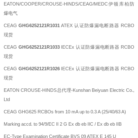
EATON/COOPER/CROUSE-HINDS/CEAG/MEDC伊顿库柏防
爆电气
CEAG
GHG6252121R1031
ATEX 认证防爆漏电断路器 RCBO
现货
CEAG
GHG6252121R1033
IECEx 认证防爆漏电断路器 RCBO
现货
CEAG
GHG6252121R1026
IECEx 认证防爆漏电断路器 RCBO
现货
EATON CROUSE-HINDS总代理-Kunshan Beiyuan Electric Co.,
Ltd
CEAG GHG625 RCBOs from 10 mA up to 0.3 A (25/40/63 A)
Marking accd. to 94/9/EC II 2 G Ex db eb IIC / Ex db eb IIB
EC-Type Examination Certificate BVS 09 ATEX E 145 U