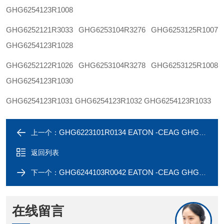
GHG6254123R1008
GHG6252121R3033
GHG6253104R3276
GHG6253125R1007
GHG6254123R1028
GHG6252122R1026
GHG6253104R3278
GHG6253125R1008
GHG6254123R1030
GHG6254123R1031
GHG6254123R1032
GHG6254123R1033
GHG6223101R0134 EATON -CEAG GHG6222101R0131 IECEx认证断路器 MCB
上一个：
返回列表
GHG6244103R0042 EATON -CEAG GHG6224109R0131 RCD IECEx 认证
下一个：
在线留言