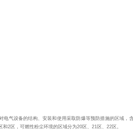
对电气设备的结构、安装和使用采取防爆等预防措施的区域，
和2区，可燃性粉尘环境的区域分为20区、21区、22区。