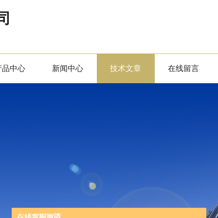
司
产品中心
新闻中心
技术文章
在线留言