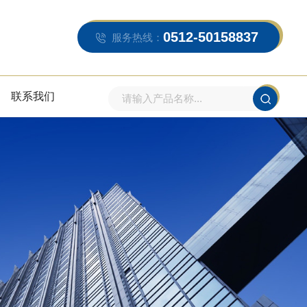
0512-50158837
服务热线：
联系我们