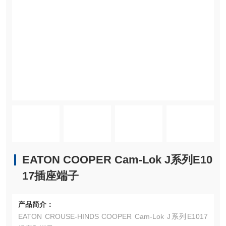
EATON COOPER Cam-Lok J系列E10
17插座端子
产品简介：
EATON CROUSE-HINDS COOPER Cam-Lok J系列E1017