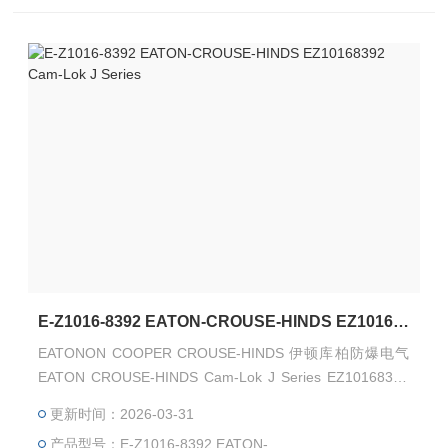
E-Z1016-8392 EATON-CROUSE-HINDS EZ10168392 Cam-Lok J Series
EATONON COOPER CROUSE-HINDS 伊顿库柏防爆电气
EATON CROUSE-HINDS Cam-Lok J Series EZ10168392
EATON CROUSE-HINDS Cam-Lok J Series E-Z1016-8392
更新时间：2026-03-31
连接器 EATON CROUSE-HINDS 总代理-Kunshan Beiyuan
产品型号：E-Z1016-8392 EATON-