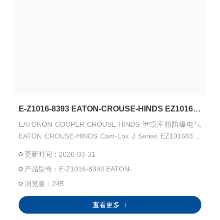
E-Z1016-8393 EATON-CROUSE-HINDS EZ10168393 Cam-Lok J Series
EATONON COOPER CROUSE-HINDS 伊顿库柏防爆电气
EATON CROUSE-HINDS Cam-Lok J Series EZ10168393
EATON CROUSE-HINDS Cam-Lok J Series E-Z1016-8393
更新时间：2026-03-31
连接器 EATON CROUSE-HINDS 总代理-Kunshan Beiyuan
产品型号：E-Z1016-8393 EATON-
Electric Co.,Ltd
浏览量：245
查看更多 +