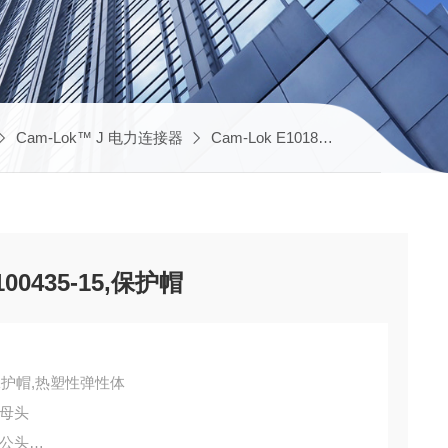
Cam-Lok™ J 电力连接器
Cam-Lok E1018
A100433-13,A
A100435-15,保护帽
018 保护帽,热塑性弹性体
5,母头
5,公头