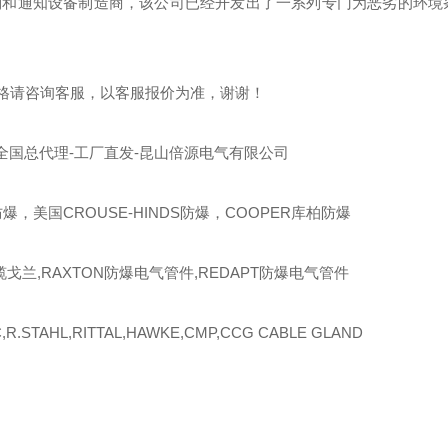
制和通知设备制造商，该公司已经开发出了一系列专门为恶劣的环境
格请咨询客服，以客服报价为准，谢谢！
全国总代理-工厂直发-昆山倍源电气有限公司
爆，美国CROUSE-HINDS防爆，COOPER库柏防爆
缆戈兰,RAXTON防爆电气管件,REDAPT防爆电气管件
R.STAHL,RITTAL,HAWKE,CMP,CCG CABLE GLAND