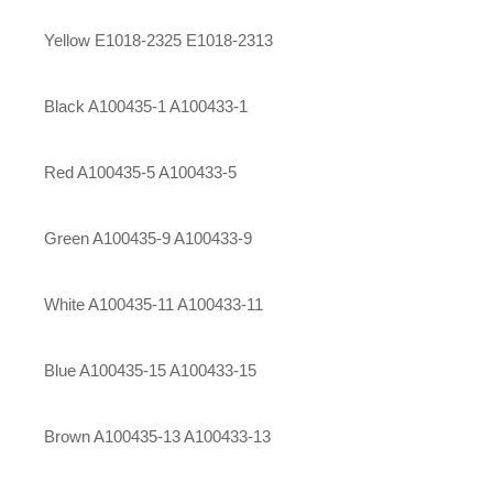
Yellow E1018-2325 E1018-2313
Black A100435-1 A100433-1
Red A100435-5 A100433-5
Green A100435-9 A100433-9
White A100435-11 A100433-11
Blue A100435-15 A100433-15
Brown A100435-13 A100433-13