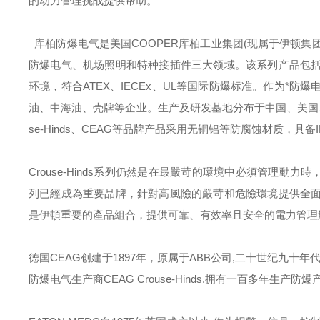
的动力管理挑战提供帮助。
库柏防爆电气是美国
COOPER
库柏工业集团
(
现属于伊顿集
防爆电气、机场照明和特种接插件三大领域。该系列产品包
环境，符合
ATEX
、
IECEx
、
UL
等国际防爆标准。作为*防爆
油、中海油、壳牌等企业。生产及研发基地分布于中国、美国
se-Hinds
、
CEAG
等品牌产品采用无铜铝等防腐蚀材质，具备
Crouse-Hinds
系列仍然是在最嚴苛的環境中必須管理動力時
列已經成為重要品牌，針對高風險的嚴苛和危險環境提供全
是伊頓重要的產品組合，提供可靠、有效率且安全的電力管理
德国
CEAG
创建于
1897
年，原属于
ABB
公司
,
二十世纪九十年
防爆电气生产商
CEAG Crouse-Hinds.
拥有一百多年生产防爆