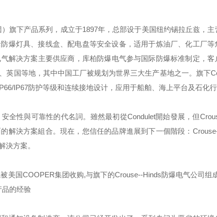
团）旗下产品系列，成立于
1897
年，总部设于美国纽约锡拉丘兹，主
括防爆灯具、接线盒、配电盘等安全设备，适用于炼油厂、化工厂等
电气解决方案主要供应商，库柏防爆电气参与国际防爆标准制定，客
、英国等地，其中中国工厂被规划为世界三大生产基地之一。旗下
C
IP66/IP67
防护等级和连续接地设计，应用于船舶、海上平台及石化行
，安全性與可靠性的代名詞。雖然最初從
Condulet
開始發展，但
Crou
面的解決方案組合。現在，您信任的品牌進展到下一個階段：
Crouse
解決方案。
代被美国
COOPER
集团收购
,
与旗下的
Crouse--Hinds
防爆电气公司组成
产品的经验