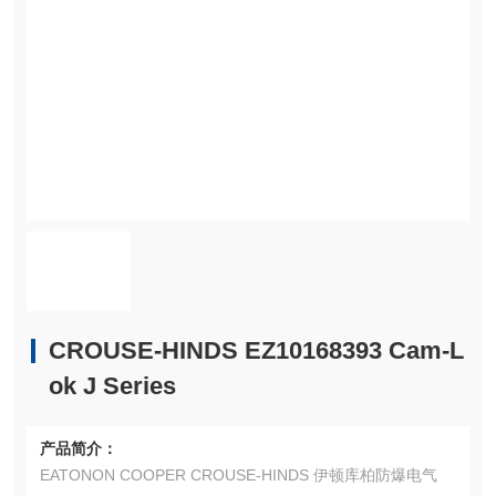
CROUSE-HINDS EZ10168393 Cam-L
ok J Series
产品简介：
EATONON COOPER CROUSE-HINDS 伊顿库柏防爆电气