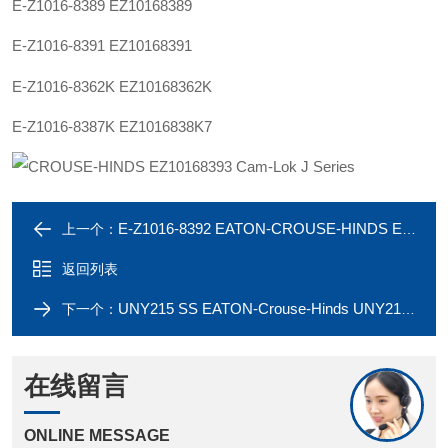
E-
Z1016-83
89
EZ101683
89
E-
Z1016-83
91
EZ101683
91
E-
Z1016-83
62K
EZ101683
62K
E-Z1016-83
87
K
EZ101683
8K7
E-Z1016-8392 EATON-CROUSE-HINDS EZ10168392 Cam-Lok J Series
上一个：
返回列表
UNY215 SS EATON-Crouse-Hinds UNY215SA UNY215 UL由任接头
下一个：
在线留言
ONLINE MESSAGE