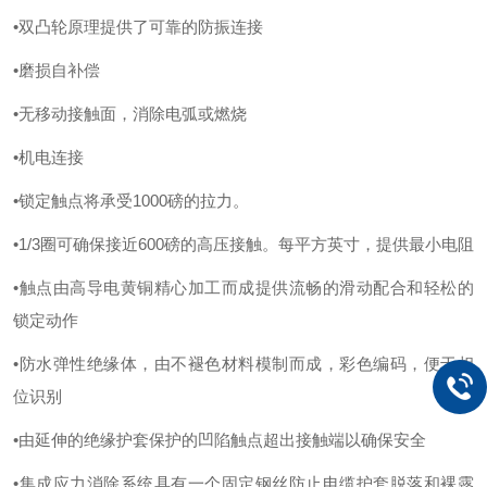
•双凸轮原理提供了可靠的防振连接
•磨损自补偿
•无移动接触面，消除电弧或燃烧
•机电连接
•锁定触点将承受1000磅的拉力。
•1/3圈可确保接近600磅的高压接触。每平方英寸，提供最小电阻
•触点由高导电黄铜精心加工而成提供流畅的滑动配合和轻松的
锁定动作
•防水弹性绝缘体，由不褪色材料模制而成，彩色编码，便于相
位识别
•由延伸的绝缘护套保护的凹陷触点超出接触端以确保安全
•集成应力消除系统具有一个固定钢丝防止电缆护套脱落和裸露