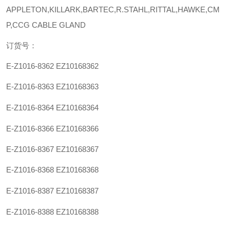
APPLETON,KILLARK,BARTEC,R.STAHL,RITTAL,HAWKE,CM
P,CCG CABLE GLAND
订货号：
E-
Z1016-8362
EZ10168362
E-
Z1016-836
3
EZ1016836
3
E-
Z1016-836
4
EZ1016836
4
E-
Z1016-836
6
EZ1016836
6
E-Z
1016-836
7
EZ1016836
7
E-
Z1016-836
8
EZ1016836
8
E-
Z1016-83
87
EZ101683
87
E-
Z1016-83
88
EZ101683
88