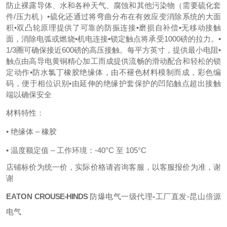
防止裸露导体、水和各种天气、腐蚀和其他污染物（需要硫化套
件/压力机）
•硫化还通过将弯曲分布在有效应变消除系统的大面
积
•双凸轮原理提供了可靠的防振连接
•磨损自补偿
•无移动接触
面，消除电弧或燃烧
•机电连接
•锁定触点将承受1000磅的拉力。
•
1/3圈可确保接近600磅的高压接触。每平方英寸，提供最小电阻
•
触点由高导电黄铜精心加工而成提供流畅的滑动配合和轻松的锁
定动作
•防水氯丁橡胶绝缘体，由不褪色材料模制而成，彩色编
码，便于相位识别
•由延伸的绝缘护套保护的凹陷触点超出接触
端以确保安全
材料特性：
• 绝缘体 – 橡胶
• 温度额定值 – 工作环境：-40°C 至 105°C
店铺标价为统一价，实际价格请咨询客服，以客服报价为准，谢
谢
EATON
CROUSE-HINDS
防爆电气一级代理
-
工厂直发
-昆山倍源
电气