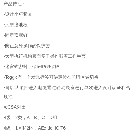
产品
特征：
•设计小巧紧凑
•大型接地板
•固定盖螺钉
•防止意外操作的保护套
•大型执行机构表面便于操作戴着工作手套
•迷宫式密封，保证IP66保护
•Toggle有一个发光标签可供定位在黑暗区域切换
•可以从顶部进入电缆通过转动底座进行单次进入设计认证和合
规性：
•cCSA列出
•I级，2类，A、B、C、D组
•I级，1区和2区，AEx de IIC T6