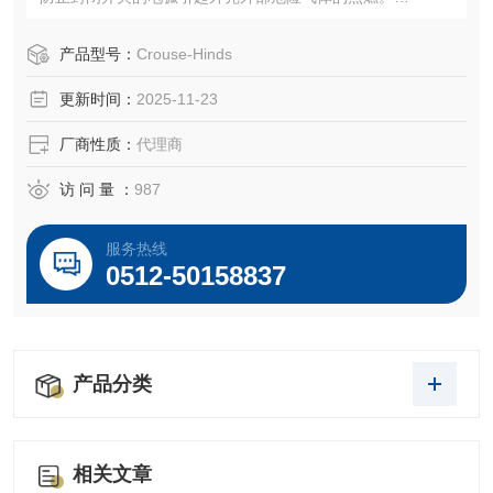
经过全球认证，可在 2 区 1 区和 2 区区域（如化工厂、石油
和天然气精炼厂、油漆和清漆制造厂、汽油散装装载码头、
产品型号：
Crouse-Hinds
谷物升降机或煤炭加工厂等大气中可能含有危险气体和/或灰
更新时间：
2025-11-23
尘的区域安全可靠地使用。
厂商性质：
代理商
访 问 量 ：
987
服务热线
0512-50158837
产品分类
相关文章