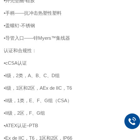
•外壳垫圈-硅胶
•手柄——抗冲击热塑性塑料
•盖螺钉-不锈钢
•导管入口——锌Myers™集线器
认证和合规性：
•cCSA认证
•I级，2类，A、B、C、D组
•I级，1区和2区，AEx de IIC，T6
•II级，1类，E、F、G组（CSA）
•II级，2区，F、G组
•ATEX认证–PTB
•Ex de IIC，T6，1区和2区，IP66