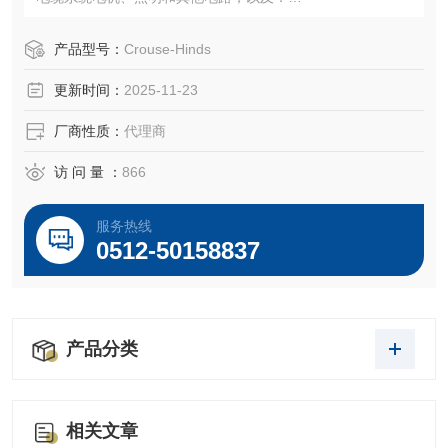
•用于单独的电机控制
•用于防止内部电弧封闭式开关不会引起点火特定危险环境
产品型号：
Crouse-Hinds
的，或大气
更新时间：
2025-11-23
•专为工业区设计，例如作为化工厂、石油和天然气精炼厂，
油漆和清漆制造厂，汽油散装码头和坚固耐用的饰面区域需
厂商性质：
代理商
要外壳
访 问 量 ：
866
服务热线
0512-50158837
产品分类
相关文章