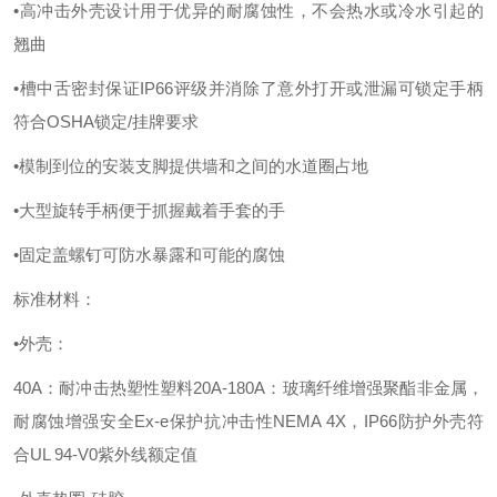
•高冲击外壳设计用于优异的耐腐蚀性，不会热水或冷水引起的
翘曲
•槽中舌密封保证IP66评级并消除了意外打开或泄漏可锁定手柄
符合OSHA锁定/挂牌要求
•模制到位的安装支脚提供墙和之间的水道圈占地
•大型旋转手柄便于抓握戴着手套的手
•固定盖螺钉可防水暴露和可能的腐蚀
标准材料：
•外壳：
40A：耐冲击热塑性塑料20A-180A：玻璃纤维增强聚酯非金属，
耐腐蚀增强安全Ex-e保护
抗冲击性
NEMA 4X，IP66防护外壳符
合UL 94-V0紫外线额定值