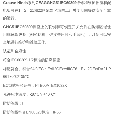
Crouse-Hinds
系列
CEAGGHG51IEC60309
维修和维护插座和配
电板可在
1、2、21和22区危险区域的工厂关闭期间提供安全可靠
的运行。
GHG51IEC60309
插座上的联锁和可锁定开关允许在防爆区域使
用非危险设备（例如钻机、焊接变压器和手磨机），以便可以安
全地进行维护和维修工作。
认证和合规性
符合
IEC60309-1/2标准的防爆插座
标记符合。符合
94/9/EC：ExII2GExedIICT6；ExII2DExtDA21IP
66T80°C/T95°C
EC型式检验证书：PTB00ATEX1032X
允许环境温度：
-20°C至+40°C*
防护等级：
I
防护等级符合
EN60529标准：IP66