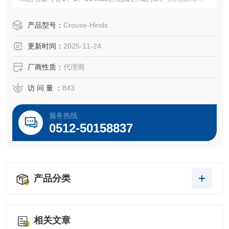
安全可靠的运行。
GHG51IEC60309插座上的联锁和可锁定开关允许在防爆区
产品型号：
Crouse-Hinds
域使用非危险设备（例如钻机、焊接变压器和手磨机），以
更新时间：
2025-11-24
便可以安全地进行维护和维修工作。
厂商性质：
代理商
访 问 量 ：
843
服务热线
0512-50158837
产品分类
相关文章