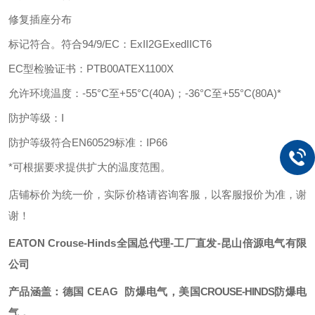
修复插座分布
标记符合。符合
94/9/EC：ExII2GExedIICT6
EC型检验证书：PTB00ATEX1100X
允许环境温度：
-55°C至+55°C(40A)；-36°C至+55°C(80A)*
防护等级：
I
防护等级符合
EN60529标准：IP66
*可根据要求提供扩大的温度范围。
店铺标价为统一价，实际价格请咨询客服，以客服报价为准，谢
谢！
EATON
Crouse-Hind
s
全国总代理
-工厂直发-昆山倍源电气有限
公司
产品涵盖：德国
CEAG
防爆电气，美国
CROUSE-HINDS
防爆电
气，