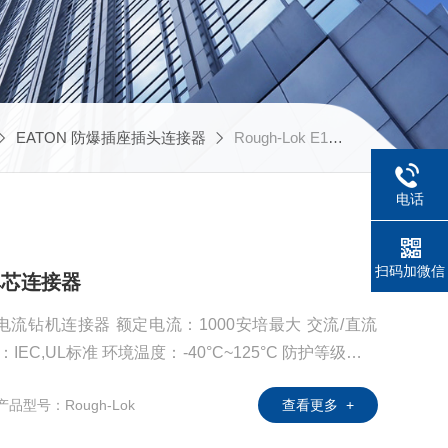
EATON 防爆插座插头连接器
Rough-Lok E1050钻机连接
电话
扫码加微信
机单芯连接器
单芯大电流钻机连接器 额定电流：1000安培最大 交流/直流
EC,UL标准 环境温度：-40°C~125°C 防护等级：IP
产品型号：Rough-Lok
查看更多 +