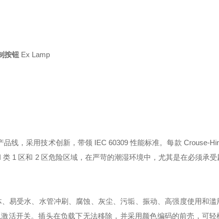
控制按钮
Ex Lamp
产品线，采用技术创新，带领 IEC 60309 性能标准。每款 Crouse-Hind
区和 I 类 1 区和 2 区危险区域，在严苛的潮湿环境中，尤其是在必须承
气体、易受水、水管冲刷、腐蚀、灰尘、污垢、振动、高强度使用和滥
以激活开关。插头在负载下无法移除，并采用颜色编码的前壳，可轻