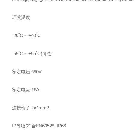
环境温度
-20˚C ~ +40˚C
-55˚C ~ +55˚C(可选)
额定电压 690V
额定电流 16A
连接端子 2x4mm2
IP等级(符合EN60529) IP66