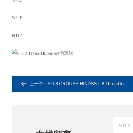
STL8
HTL4
上一个：
STL8 CROUSE-HINDSSTL8 Thread lubricant润滑剂