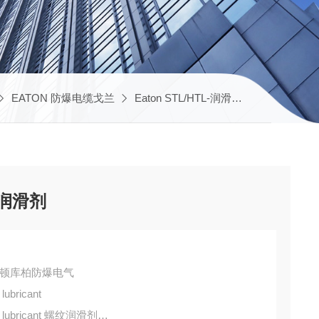
EATON 防爆电缆戈兰
Eaton STL/HTL-润滑剂
STL2 CROU
nt润滑剂
S 伊顿库柏防爆电气
ubricant
 lubricant 螺纹润滑剂