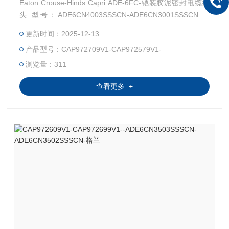
Eaton Crouse-Hinds Capri ADE-6FC-铠装胶泥密封电缆接
头 型号：ADE6CN4003SSSCN-ADE6CN3001SSSCN 料
号：CAP972709V1-CAP972579V1 Capri ADE-6FC 用于铠
更新时间：2025-12-13
装电缆，并包含复合屏障 Capri ADE-6FC 适用于 IEC IIC 气
产品型号：CAP972709V1-CAP972579V1-
体组和 NEC I 类 1 区安装。
浏览量：311
查看更多 +