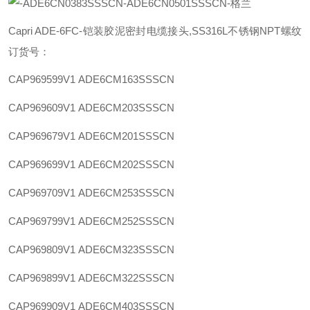
Capri ADE-6FC-铠装胶泥密封电缆接头,SS316L不锈钢NPT螺纹
订货号：
CAP969599V1
ADE6CM163SSSCN
CAP969609V1
ADE6CM203SSSCN
CAP969679V1
ADE6CM201SSSCN
CAP969699V1
ADE6CM202SSSCN
CAP969709V1
ADE6CM253SSSCN
CAP969799V1
ADE6CM252SSSCN
CAP969809V1
ADE6CM323SSSCN
CAP969899V1
ADE6CM322SSSCN
CAP969909V1
ADE6CM403SSSCN