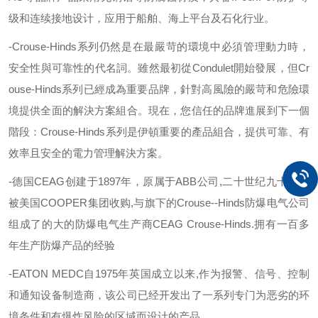
级和连续接地设计，应用于船舶、海上平台及石化行业。
-Crouse-Hinds
系列仍然是在最嚴苛的環境中必須管理動力時，
安全性與可靠性的代名詞。雖然最初從
Condulet
開始發展，但
Cr
ouse-Hinds
系列已經成為重要品牌，針對高風險的嚴苛和危險環
境提供全面的解決方案組合。現在，您信任的品牌進展到下一個
階段：
Crouse-Hinds
系列是伊頓重要的產品組合，提供可靠、有
效率且安全的電力管理解決方案。
-德国
CEAG
创建于
1897
年，原属于
ABB
公司
,
二十世纪九十年代
被美国
COOPER
集团收购
,
与旗下的
Crouse--Hinds
防爆电气公司
组成了的大的防爆电气生产商
CEAG Crouse-Hinds.
拥有一百多
年生产防爆产品的经验
-EATON MEDC
自
1975
年英国成立以来
,
作为报警、信号、控制
和通知设备制造商，该公司已经开发出了一系列专门为恶劣的环
境条件和有爆炸风险的区域而设计的产品
.