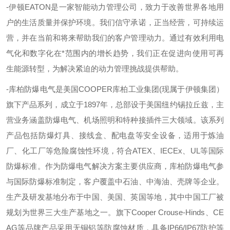
-伊顿
EATON
是一家智能动力管理公司，致力于改善世界各地用
户的生活质量并保护环境。我们信守承诺，正当经营，可持续运
营，并在当前和将来帮助我们的客户管理动力。通过有效利用电
气化和数字化在*范围内的增长趋势，我们正在促进向使用可再
生能源转型，为解决紧迫的动力管理挑战提供帮助。
-库柏防爆电气是美国
COOPER
库柏工业集团
(
现属于伊顿集团）
旗下产品系列，成立于
1897
年，总部设于美国纽约锡拉丘兹，主
营业务涵盖防爆电气、机场照明和特种接插件三大领域。该系列
产品包括防爆灯具、接线盒、配电盘等安全设备，适用于炼油
厂、化工厂等危险腐蚀性环境，符合
ATEX
、
IECEx
、
UL
等国际
防爆标准。作为防爆电气解决方案主要供应商，库柏防爆电气参
与国际防爆标准制定，客户覆盖中石油、中海油、壳牌等企业。
生产及研发基地分布于中国、美国、英国等地，其中中国工厂被
规划为世界三大生产基地之一。旗下
Cooper Crouse-Hinds
、
CE
AG
等品牌产品采用无铜铝等防腐蚀材质，具备
IP66/IP67
防护等