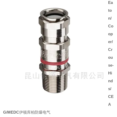
Ea
to
n/
Co
op
er/
Cr
ou
se-
Hi
nd
s/
CE
A
G/MEDC
伊顿库柏防爆电气