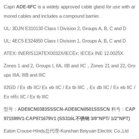
Capri
ADE-6FC
is a widely approved cable gland for use with ar
mored cables and includes a compound barrier.
UL: 3DJN E310130 Class I Division 2, Groups A, B, C and D
UL: 4EC5 E324850 Class I Division 1, Groups A, B, C and D
ATEX: INERIS12ATEX0032X/IECEx: IECEx INE 12.0025X
Zones 1 and 2, Groups I, IIA, IIB and IIC，Zones 21 and 22, Gro
ups IIIA, IIIB and IIIC
II2GD / Ex db IIC/ Ex eb IIC / Ex tb IIIC，Ex db IIC / Ex eb IIC /
Ex nRc IIC / Ex tb IIIC
型号：
ADE6CN0383SSSCN-ADE6CN0501SSSCN
料号：
CAP
971599V1-CAP971679V1
(SS316L不锈钢 3/8"NPT/ 1/2"NPT)
Eaton Crouse-Hinds总代理-Kunshan Beiyuan Electric Co.,Ltd