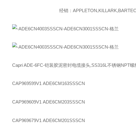
经销：APPLETON,KILLARK,BARTEC,
Capri ADE-6FC-铠装胶泥密封电缆接头,SS316L不锈钢NP
CAP969599V1
ADE6CM163SSSCN
CAP969609V1
ADE6CM203SSSCN
CAP969679V1
ADE6CM201SSSCN