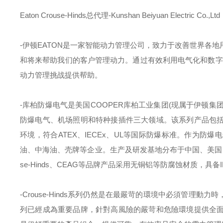
Eaton Crouse-Hinds总代理-Kunshan Beiyuan Electric Co.,Ltd
-伊顿
EATON
是一家智能动力管理公司，致力于改善世界各地
和将来帮助我们的客户管理动力。通过有效利用电气化和数字
动力管理挑战提供帮助。
-库柏防爆电气是美国
COOPER
库柏工业集团
(
现属于伊顿集
防爆电气、机场照明和特种接插件三大领域。该系列产品包
环境，符合
ATEX
、
IECEx
、
UL
等国际防爆标准。作为防爆电
油、中海油、壳牌等企业。生产及研发基地分布于中国、美国
se-Hinds
、
CEAG
等品牌产品采用无铜铝等防腐蚀材质，具备
-Crouse-Hinds
系列仍然是在最嚴苛的環境中必須管理動力時
列已經成為重要品牌，針對高風險的嚴苛和危險環境提供全