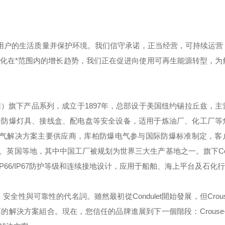
用户的生活质量并保护环境。我们信守承诺，正当经营，可持续运营
化在*范围内的增长趋势，我们正在促进向使用可再生能源转型，为
团）旗下产品系列，成立于
1897
年，总部设于美国纽约锡拉丘兹，主
括防爆灯具、接线盒、配电盘等安全设备，适用于炼油厂、化工厂等
气解决方案主要供应商，库柏防爆电气参与国际防爆标准制定，客
、英国等地，其中中国工厂被规划为世界三大生产基地之一。旗下
C
IP66/IP67
防护等级和连续接地设计，应用于船舶、海上平台及石化行
，安全性與可靠性的代名詞。雖然最初從
Condulet
開始發展，但
Crou
面的解決方案組合。現在，您信任的品牌進展到下一個階段：
Crouse