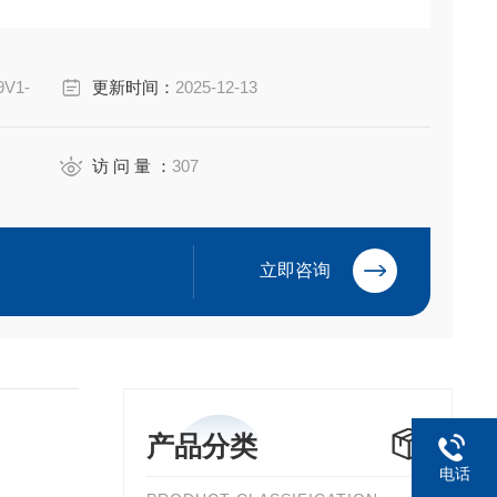
含复合屏障
组和 NEC I 类 1 区安装。
9V1-
更新时间：
2025-12-13
访 问 量 ：
307
立即咨询
产品分类
电话