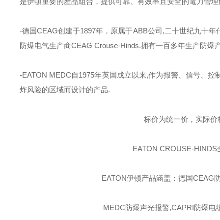
是伊頓重要的產品組合，提供可靠、有效率且安全的電力管理
-德国
CEAG
创建于
1897
年，原属于
ABB
公司
,
二十世纪九十年
防爆电气生产商
CEAG Crouse-Hinds.
拥有一百多年生产防爆
-EATON MEDC
自
1975
年英国成立以来
,
作为报警、信号、控
炸风险的区域而设计的产品
.
标价为统一价，实际价
EATON CROUSE-HINDS
EATON伊顿
产品涵盖：德国CEAG防
MEDC防爆声光报警,CAPRI防爆电