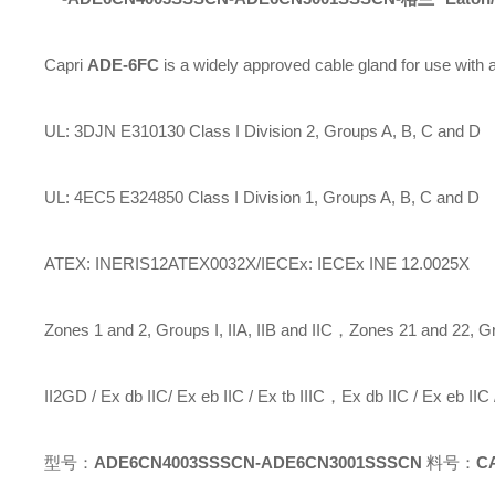
Capri
ADE-6FC
is a widely approved cable gland for use with
UL: 3DJN E310130 Class I Division 2, Groups A, B, C and D
UL: 4EC5 E324850 Class I Division 1, Groups A, B, C and D
ATEX: INERIS12ATEX0032X/IECEx: IECEx INE 12.0025X
Zones 1 and 2, Groups I, IIA, IIB and IIC，Zones 21 and 22, Gro
II2GD / Ex db IIC/ Ex eb IIC / Ex tb IIIC，Ex db IIC / Ex eb IIC 
型号：
ADE6CN4003SSSCN-ADE6CN3001SSSCN
料号：
C