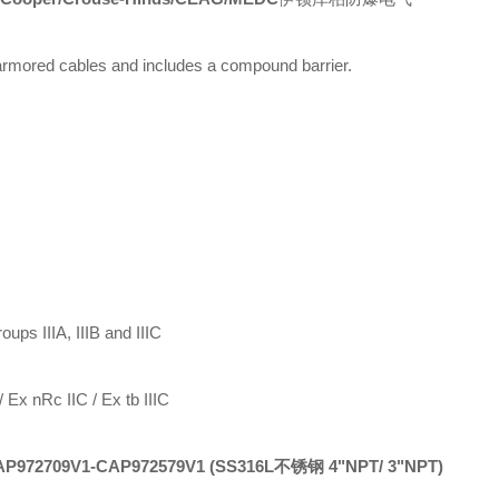
 armored cables and includes a compound barrier.
ups IIIA, IIIB and IIIC
/ Ex nRc IIC / Ex tb IIIC
AP972709V1-CAP972579V1
(SS316L不锈钢 4"NPT/ 3"NPT)