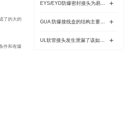
EYS/EYD防爆密封接头为易爆环境筑牢安全防线
成了的大的
GUA 防爆接线盒的结构主要包括外壳、端子板、密封圈、接线孔等部分
UL软管接头发生泄漏了该如何补救？
条件和有爆