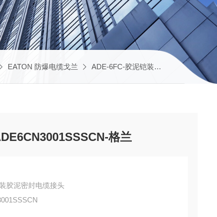
EATON 防爆电缆戈兰
ADE-6FC-胶泥铠装格兰
CAP9727
ADE6CN3001SSSCN-格兰
-6FC-铠装胶泥密封电缆接头
001SSSCN