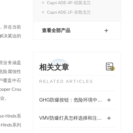
Capri ADE-4F-铠装戈兰
Capri ADE-1F-非凯戈兰
，并在当前
查看全部产品
解决紧迫的
营业务涵盖
相关文章
危险腐蚀性
户覆盖中石
RELATED ARTICLES
ooper Crou
业。
GHG防爆按钮：危险环境中的安全掌控者
se-Hinds
系
VMV防爆灯具怎样选择和注意事项
-Hinds
系列