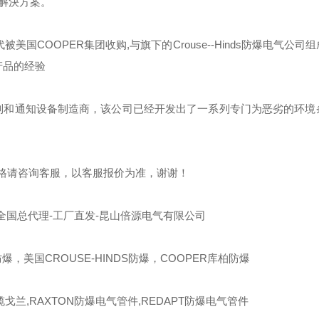
解決方案。
代被美国
COOPER
集团收购
,
与旗下的
Crouse--Hinds
防爆电气公司组
产品的经验
制和通知设备制造商，该公司已经开发出了一系列专门为恶劣的环境
格请咨询客服，以客服报价为准，谢谢！
全国总代理-工厂直发-昆山倍源电气有限公司
爆，美国CROUSE-HINDS防爆，COOPER库柏防爆
缆戈兰,RAXTON防爆电气管件,REDAPT防爆电气管件