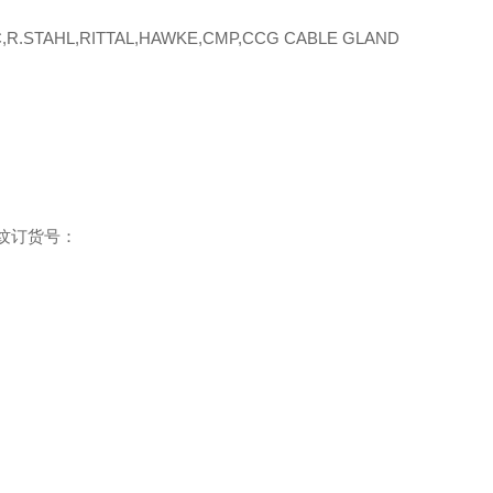
R.STAHL,RITTAL,HAWKE,CMP,CCG CABLE GLAND
T螺纹订货号：