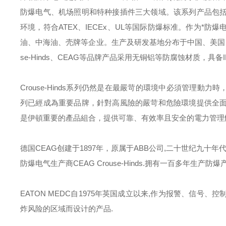
防爆电气、机场照明和特种接插件三大领域。该系列产品包
环境，符合
ATEX
、
IECEx
、
UL
等国际防爆标准。作为*防爆
油、中海油、壳牌等企业。生产及研发基地分布于中国、美国
se-Hinds
、
CEAG
等品牌产品采用无铜铝等防腐蚀材质，具备
Crouse-Hinds
系列仍然是在最嚴苛的環境中必須管理動力時
列已經成為重要品牌，針對高風險的嚴苛和危險環境提供全
是伊頓重要的產品組合，提供可靠、有效率且安全的電力管理
德国
CEAG
创建于
1897
年，原属于
ABB
公司
,
二十世纪九十年
防爆电气生产商
CEAG Crouse-Hinds.
拥有一百多年生产防爆
EATON MEDC
自
1975
年英国成立以来
,
作为报警、信号、控
炸风险的区域而设计的产品
.