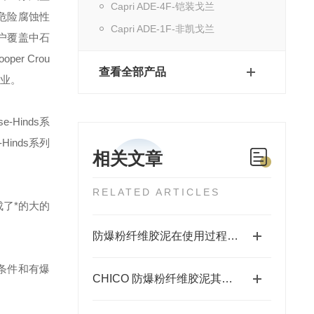
Capri ADE-4F-铠装戈兰
危险腐蚀性
Capri ADE-1F-非凯戈兰
户覆盖中石
ooper Crou
查看全部产品
业。
se-Hinds
系
-Hinds
系列
相关文章
RELATED ARTICLES
了*的大的
防爆粉纤维胶泥在使用过程中需要注意以下几点
条件和有爆
CHICO 防爆粉纤维胶泥其出色的防爆性能在许多领域发挥着重要的作用