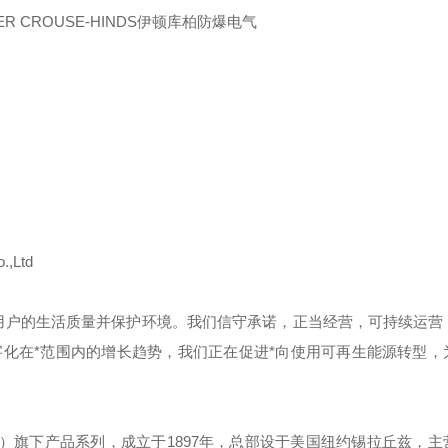
PER CROUSE-HINDS伊顿库柏防爆电气
.,Ltd
用户的生活质量并保护环境。我们信守承诺，正当经营，可持续运营
化在*范围内的增长趋势，我们正在促进*向使用可再生能源转型，
）旗下产品系列，成立于
1897
年，总部设于美国纽约锡拉丘兹，主