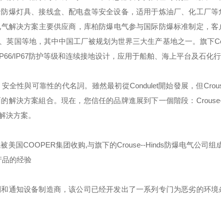
括防爆灯具、接线盒、配电盘等安全设备，适用于炼油厂、化工厂等
电气解决方案主要供应商，库柏防爆电气参与国际防爆标准制定，客
、英国等地，其中中国工厂被规划为世界三大生产基地之一。旗下
C
IP66/IP67
防护等级和连续接地设计，应用于船舶、海上平台及石化行
，安全性與可靠性的代名詞。雖然最初從
Condulet
開始發展，但
Crou
面的解決方案組合。現在，您信任的品牌進展到下一個階段：
Crouse
解決方案。
代被美国
COOPER
集团收购
,
与旗下的
Crouse--Hinds
防爆电气公司组成
产品的经验
制和通知设备制造商，该公司已经开发出了一系列专门为恶劣的环境