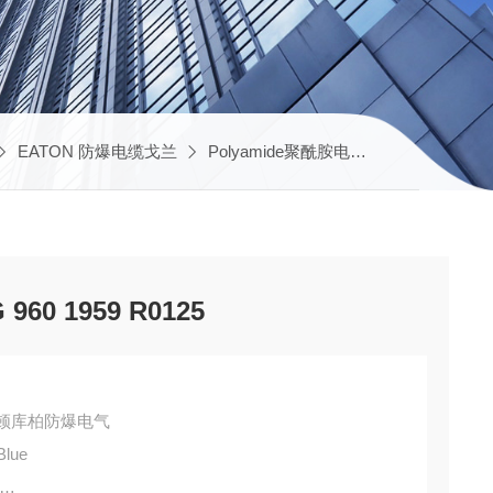
EATON 防爆电缆戈兰
Polyamide聚酰胺电缆戈兰
GHG960
60 1959 R0125
DS伊顿库柏防爆电气
lue