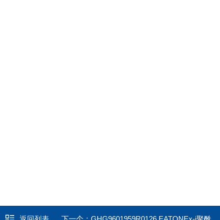
返回列表
下一个：
GHG9601959R0126 EATONEx-i聚酰胺电缆戈兰GHG 960 1959 R0126