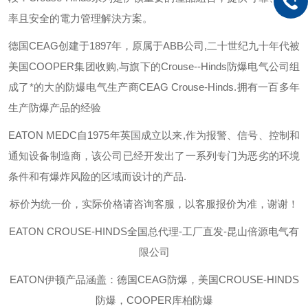
率且安全的電力管理解決方案。
德国
CEAG
创建于
1897
年，原属于
ABB
公司
,
二十世纪九十年代被
美国
COOPER
集团收购
,
与旗下的
Crouse--Hinds
防爆电气公司组
成了*的大的防爆电气生产商
CEAG Crouse-Hinds.
拥有一百多年
生产防爆产品的经验
EATON MEDC
自
1975
年英国成立以来
,
作为报警、信号、控制和
通知设备制造商，该公司已经开发出了一系列专门为恶劣的环境
条件和有爆炸风险的区域而设计的产品
.
标价为统一价，实际价格请咨询客服，以客服报价为准，谢谢！
EATON CROUSE-HINDS
全国总代理-工厂直发-昆山倍源电气有
限公司
EATON伊顿
产品涵盖：德国CEAG防爆，美国CROUSE-HINDS
防爆，COOPER库柏防爆