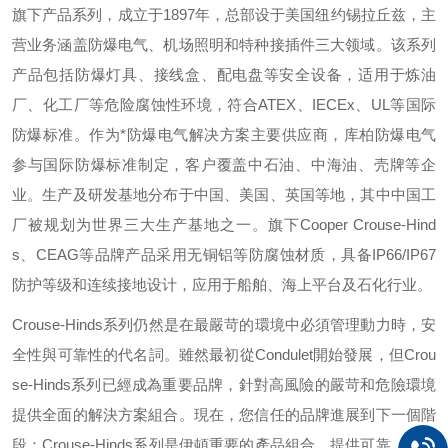
旗下产品系列，成立于
1897
年，总部设于美国纽约锡拉丘兹，主
营业务涵盖防爆电气、机场照明和特种接插件三大领域。该系列
产品包括防爆灯具、接线盒、配电盘等安全设备，适用于炼油
厂、化工厂等危险腐蚀性环境，符合
ATEX
、
IECEx
、
UL
等国际
防爆标准。作为*防爆电气解决方案主要供应商，库柏防爆电气
参与国际防爆标准制定，客户覆盖中石油、中海油、壳牌等企
业。生产及研发基地分布于中国、美国、英国等地，其中中国工
厂被规划为世界三大生产基地之一。旗下
Cooper Crouse-Hind
s
、
CEAG
等品牌产品采用无铜铝等防腐蚀材质，具备
IP66/IP67
防护等级和连续接地设计，应用于船舶、海上平台及石化行业。
Crouse-Hinds
系列仍然是在最嚴苛的環境中必須管理動力時，安
全性與可靠性的代名詞。雖然最初從
Condulet
開始發展，但
Crou
se-Hinds
系列已經成為重要品牌，針對高風險的嚴苛和危險環境
提供全面的解決方案組合。現在，您信任的品牌進展到下一個階
段：
Crouse-Hinds
系列是伊頓重要的產品組合，提供可靠、有效