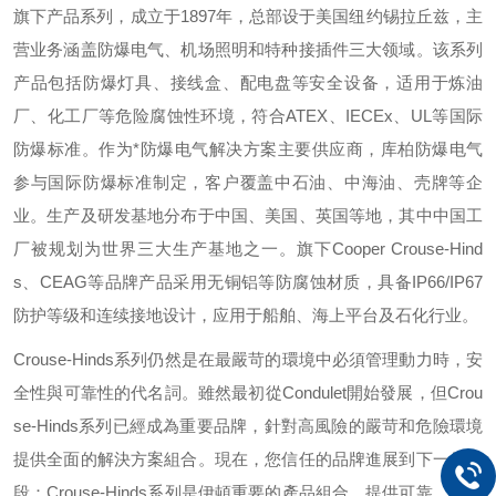
旗下产品系列，成立于
1897
年，总部设于美国纽约锡拉丘兹，主
营业务涵盖防爆电气、机场照明和特种接插件三大领域。该系列
产品包括防爆灯具、接线盒、配电盘等安全设备，适用于炼油
厂、化工厂等危险腐蚀性环境，符合
ATEX
、
IECEx
、
UL
等国际
防爆标准。作为*防爆电气解决方案主要供应商，库柏防爆电气
参与国际防爆标准制定，客户覆盖中石油、中海油、壳牌等企
业。生产及研发基地分布于中国、美国、英国等地，其中中国工
厂被规划为世界三大生产基地之一。旗下
Cooper Crouse-Hind
s
、
CEAG
等品牌产品采用无铜铝等防腐蚀材质，具备
IP66/IP67
防护等级和连续接地设计，应用于船舶、海上平台及石化行业。
Crouse-Hinds
系列仍然是在最嚴苛的環境中必須管理動力時，安
全性與可靠性的代名詞。雖然最初從
Condulet
開始發展，但
Crou
se-Hinds
系列已經成為重要品牌，針對高風險的嚴苛和危險環境
提供全面的解決方案組合。現在，您信任的品牌進展到下一個階
段：
Crouse-Hinds
系列是伊頓重要的產品組合，提供可靠、有效