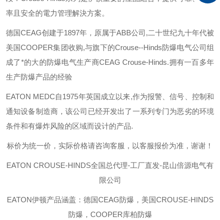
率且安全的電力管理解決方案。
德国
CEAG
创建于
1897
年，原属于
ABB
公司
,
二十世纪九十年代被
美国
COOPER
集团收购
,
与旗下的
Crouse--Hinds
防爆电气公司组
成了*的大的防爆电气生产商
CEAG Crouse-Hinds.
拥有一百多年
生产防爆产品的经验
EATON MEDC
自
1975
年英国成立以来
,
作为报警、信号、控制和
通知设备制造商，该公司已经开发出了一系列专门为恶劣的环境
条件和有爆炸风险的区域而设计的产品
.
标价为统一价，实际价格请咨询客服，以客服报价为准，谢谢！
EATON CROUSE-HINDS
全国总代理-工厂直发-昆山倍源电气有
限公司
EATON伊顿
产品涵盖：德国CEAG防爆，美国CROUSE-HINDS
防爆，COOPER库柏防爆