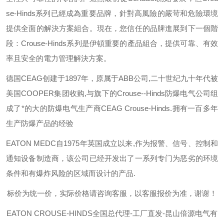
se-Hinds
系列已經成為重要品牌，針對高風險的嚴苛和危險環境
提供全面的解決方案組合。現在，您信任的品牌進展到下一個階
段：
Crouse-Hinds
系列是伊頓重要的產品組合，提供可靠、有效
率且安全的電力管理解決方案。
德国
CEAG
创建于
1897
年，原属于
ABB
公司
,
二十世纪九十年代被
美国
COOPER
集团收购
,
与旗下的
Crouse--Hinds
防爆电气公司组
成了*的大的防爆电气生产商
CEAG Crouse-Hinds.
拥有一百多年
生产防爆产品的经验
EATON MEDC
自
1975
年英国成立以来
,
作为报警、信号、控制和
通知设备制造商，该公司已经开发出了一系列专门为恶劣的环境
条件和有爆炸风险的区域而设计的产品
.
标价为统一价，实际价格请咨询客服，以客服报价为准，谢谢！
EATON CROUSE-HINDS
全国总代理-工厂直发-昆山倍源电气有