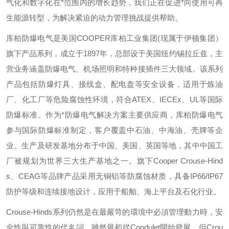
气化和数字化在*范围内的增长趋势，我们正在促进*向使用可再
生能源转型，为解决紧迫的动力管理挑战提供帮助。
库柏防爆电气是美国
COOPER
库柏工业集团
(
现属于伊顿集团）
旗下产品系列，成立于
1897
年，总部设于美国纽约锡拉丘兹，主
营业务涵盖防爆电气、机场照明和特种接插件三大领域。该系列
产品包括防爆灯具、接线盒、配电盘等安全设备，适用于炼油
厂、化工厂等危险腐蚀性环境，符合
ATEX
、
IECEx
、
UL
等国际
防爆标准。作为*防爆电气解决方案主要供应商，库柏防爆电气
参与国际防爆标准制定，客户覆盖中石油、中海油、壳牌等企
业。生产及研发基地分布于中国、美国、英国等地，其中中国工
厂被规划为世界三大生产基地之一。旗下
Cooper Crouse-Hind
s
、
CEAG
等品牌产品采用无铜铝等防腐蚀材质，具备
IP66/IP67
防护等级和连续接地设计，应用于船舶、海上平台及石化行业。
Crouse-Hinds
系列仍然是在最嚴苛的環境中必須管理動力時，安
全性與可靠性的代名詞。雖然最初從
Condulet
開始發展，但
Crou