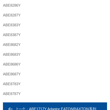
ABE8286Y
ABE8287Y
ABE8383Y
ABE8387Y
ABE8682Y
ABE8683Y
ABE8686Y
ABE8687Y
ABE8783Y
ABE8787Y
ABE1717Y Adaptor EATONRAXTON系列 ABE1818Y不锈钢变径接头
上一个：